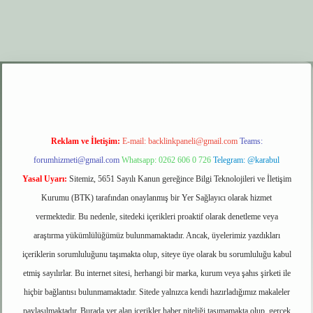
xyz
elexbet giriş
Reklam ve İletişim:
E-mail:
backlinkpaneli@gmail.com
Teams:
forumhizmeti@gmail.com
Whatsapp: 0262 606 0 726
Telegram: @karabul
Yasal Uyarı:
Sitemiz, 5651 Sayılı Kanun gereğince Bilgi Teknolojileri ve İletişim
Kurumu (BTK) tarafından onaylanmış bir Yer Sağlayıcı olarak hizmet
vermektedir. Bu nedenle, sitedeki içerikleri proaktif olarak denetleme veya
araştırma yükümlülüğümüz bulunmamaktadır. Ancak, üyelerimiz yazdıkları
içeriklerin sorumluluğunu taşımakta olup, siteye üye olarak bu sorumluluğu kabul
etmiş sayılırlar. Bu internet sitesi, herhangi bir marka, kurum veya şahıs şirketi ile
hiçbir bağlantısı bulunmamaktadır. Sitede yalnızca kendi hazırladığımız makaleler
paylaşılmaktadır. Burada yer alan içerikler haber niteliği taşımamakta olup, gerçek