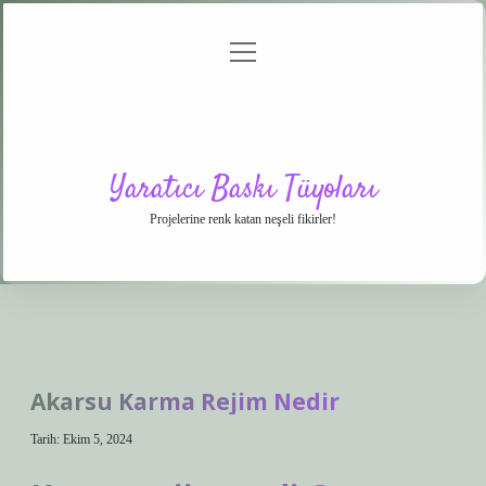
menüyü
Anasayfa
Gizlilik
Yasal
Hakkımızda
aç
Politikası
Uyarı
Yaratıcı Baskı Tüyoları
Projelerine renk katan neşeli fikirler!
Akarsu Karma Rejim Nedir
Tarih: Ekim 5, 2024