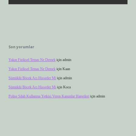
Son yorumlar
Yakın Fiziksel Temas Ne Demek
için
admin
Yakın Fiziksel Temas Ne Demek
için
Kaan
Sümüklü Böcek Acı Hisseder Mi
için
admin
Sümüklü Böcek Acı Hisseder Mi
için
Koca
Polise Silah Kullanma Yetkisi Veren Kanunlar Hangileri
için
admin