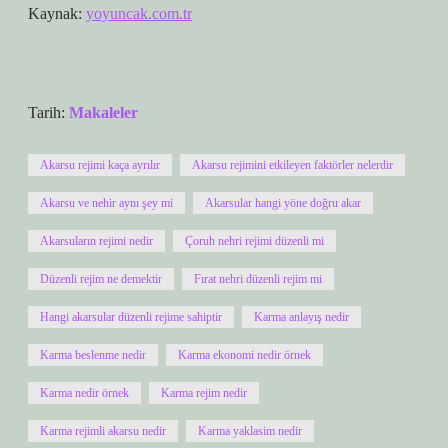
Kaynak:
yoyuncak.com.tr
Tarih:
Makaleler
Akarsu rejimi kaça ayrılır
Akarsu rejimini etkileyen faktörler nelerdir
Akarsu ve nehir aynı şey mi
Akarsular hangi yöne doğru akar
Akarsuların rejimi nedir
Çoruh nehri rejimi düzenli mi
Düzenli rejim ne demektir
Fırat nehri düzenli rejim mi
Hangi akarsular düzenli rejime sahiptir
Karma anlayış nedir
Karma beslenme nedir
Karma ekonomi nedir örnek
Karma nedir örnek
Karma rejim nedir
Karma rejimli akarsu nedir
Karma yaklasim nedir