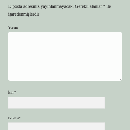
E-posta adresiniz yayınlanmayacak.
Gerekli alanlar
*
ile
işaretlenmişlerdir
Yorum
İsim*
E-Posta*