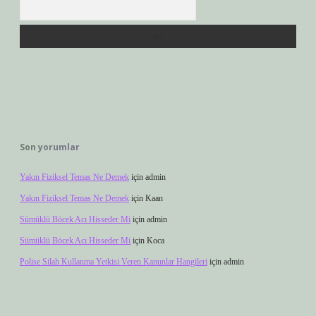
Arama
Son yorumlar
Yakın Fiziksel Temas Ne Demek
için
admin
Yakın Fiziksel Temas Ne Demek
için
Kaan
Sümüklü Böcek Acı Hisseder Mi
için
admin
Sümüklü Böcek Acı Hisseder Mi
için
Koca
Polise Silah Kullanma Yetkisi Veren Kanunlar Hangileri
için
admin