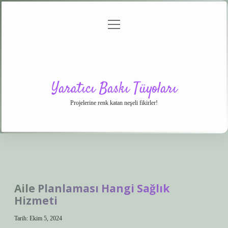
menüyü
Anasayfa
Gizlilik
Yasal
Hakkımızda
aç
Politikası
Uyarı
Yaratıcı Baskı Tüyoları
Projelerine renk katan neşeli fikirler!
Aile Planlaması Hangi Sağlık
Hizmeti
Tarih: Ekim 5, 2024