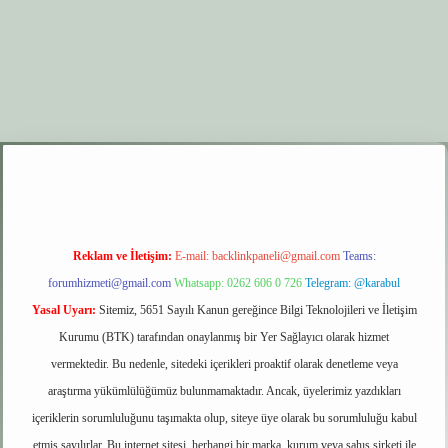
er.xyz
elexbet giriş
Reklam ve İletişim:
E-mail:
backlinkpaneli@gmail.com
Teams:
forumhizmeti@gmail.com
Whatsapp: 0262 606 0 726
Telegram: @karabul
Yasal Uyarı:
Sitemiz, 5651 Sayılı Kanun gereğince Bilgi Teknolojileri ve İletişim
Kurumu (BTK) tarafından onaylanmış bir Yer Sağlayıcı olarak hizmet
vermektedir. Bu nedenle, sitedeki içerikleri proaktif olarak denetleme veya
araştırma yükümlülüğümüz bulunmamaktadır. Ancak, üyelerimiz yazdıkları
içeriklerin sorumluluğunu taşımakta olup, siteye üye olarak bu sorumluluğu kabul
etmiş sayılırlar. Bu internet sitesi, herhangi bir marka, kurum veya şahıs şirketi ile