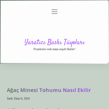
menüyü
Anasayfa
Gizlilik
Yasal
Hakkımızda
aç
Politikası
Uyarı
Yaratıcı Baskı Tüyoları
Projelerine renk katan neşeli fikirler!
Ağaç Minesi Tohumu Nasıl Ekilir
Tarih: Ekim 6, 2024