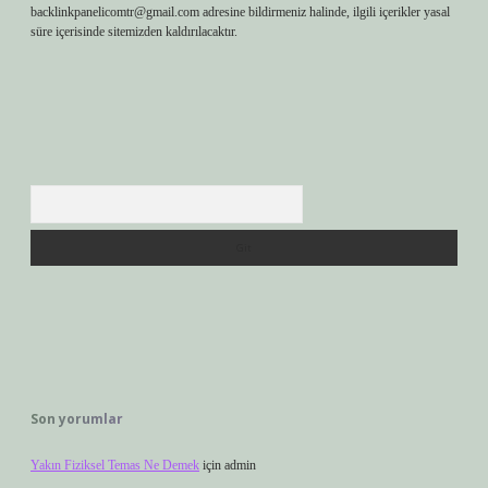
backlinkpanelicomtr@gmail.com
adresine bildirmeniz halinde, ilgili içerikler yasal
süre içerisinde sitemizden kaldırılacaktır.
Arama
Son yorumlar
Yakın Fiziksel Temas Ne Demek
için
admin