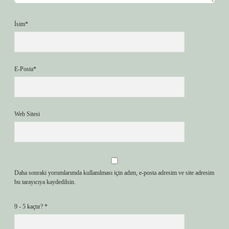
İsim*
E-Posta*
Web Sitesi
Daha sonraki yorumlarımda kullanılması için adım, e-posta adresim ve site adresim
bu tarayıcıya kaydedilsin.
9 - 5 kaçtır?
*