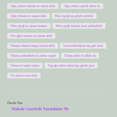
Ağaç minesi tohumu ne zaman ekilir
Ağaç minesi yaprak döker mi
Ağaç tohumu ne zaman ekilir
Mine çiçeği kaç günde çimlenir
Mine çiçeği ne zaman budanır
Mine çiçeği tohumu nasıl çimlendirilir
Oya ağacı tohumu ne zaman ekilir
Palmiye tohumu hangi aylarda ekilir
Suda köklendirme kaç gün sürer
Tohum çimlendirme ne zaman yapılır
Tohum ekilir mi dikilir mi
Tohum ne kadar sulanır
Toprağa ekilen tohum kaç günde çıkar
Yer minesi nasıl ekilir
Önceki Yazı
Makale Gazetede Yayımlanır Mı