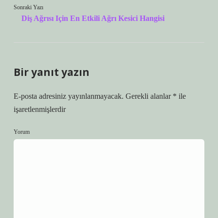
Sonraki Yazı
Diş Ağrısı Için En Etkili Ağrı Kesici Hangisi
Bir yanıt yazın
E-posta adresiniz yayınlanmayacak.
Gerekli alanlar
*
ile
işaretlenmişlerdir
Yorum