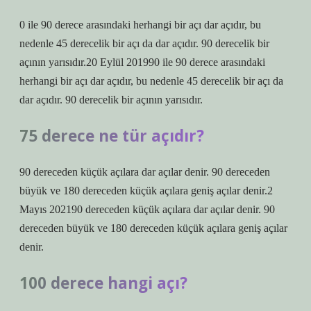
0 ile 90 derece arasındaki herhangi bir açı dar açıdır, bu
nedenle 45 derecelik bir açı da dar açıdır. 90 derecelik bir
açının yarısıdır.20 Eylül 201990 ile 90 derece arasındaki
herhangi bir açı dar açıdır, bu nedenle 45 derecelik bir açı da
dar açıdır. 90 derecelik bir açının yarısıdır.
75 derece ne tür açıdır?
90 dereceden küçük açılara dar açılar denir. 90 dereceden
büyük ve 180 dereceden küçük açılara geniş açılar denir.2
Mayıs 202190 dereceden küçük açılara dar açılar denir. 90
dereceden büyük ve 180 dereceden küçük açılara geniş açılar
denir.
100 derece hangi açı?