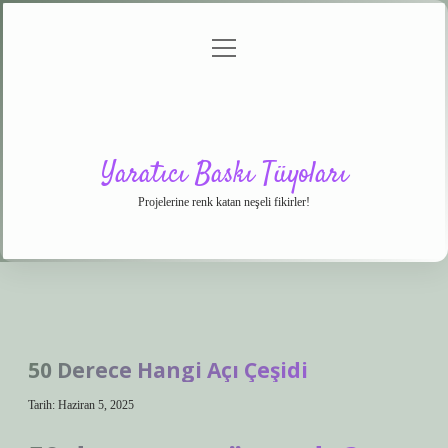
menüyü
Anasayfa
Gizlilik
Yasal
Hakkımızda
aç
Politikası
Uyarı
Yaratıcı Baskı Tüyoları
Projelerine renk katan neşeli fikirler!
50 Derece Hangi Açı Çeşidi
Tarih: Haziran 5, 2025