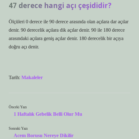
47 derece hangi açı çeşididir?
Ölçüleri 0 derece ile 90 derece arasında olan açılara dar açılar
denir. 90 derecelik açılara dik açılar denir. 90 ile 180 derece
arasındaki açılara geniş açılar denir. 180 derecelik bir açıya
doğru açı denir.
Tarih:
Makaleler
Önceki Yazı
1 Haftalık Gebelik Belli Olur Mu
Sonraki Yazı
Acem Borusu Nereye Dikilir