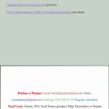
Sümüklü Böcek Acı Hisseder Mi
için
Koca
Polise Silah Kullanma Yetkisi Veren Kanunlar Hangileri
için
admin
xper.xyz
elexbet giriş
Reklam ve İletişim:
E-mail:
backlinkpaneli@gmail.com
Teams:
forumhizmeti@gmail.com
Whatsapp: 0262 606 0 726
Telegram: @karabul
Yasal Uyarı:
Sitemiz, 5651 Sayılı Kanun gereğince Bilgi Teknolojileri ve İletişim