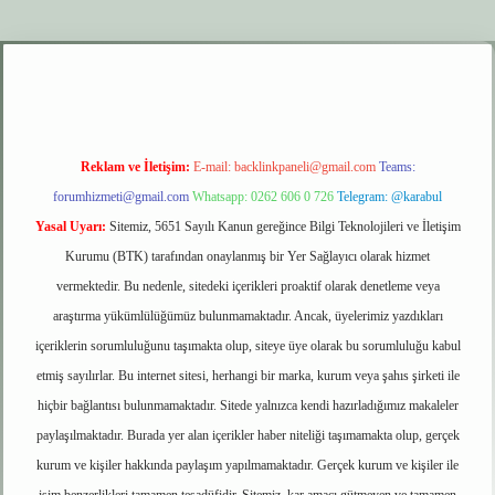
xper.xyz
elexbet giriş
Reklam ve İletişim:
E-mail:
backlinkpaneli@gmail.com
Teams:
forumhizmeti@gmail.com
Whatsapp: 0262 606 0 726
Telegram: @karabul
Yasal Uyarı:
Sitemiz, 5651 Sayılı Kanun gereğince Bilgi Teknolojileri ve İletişim
Kurumu (BTK) tarafından onaylanmış bir Yer Sağlayıcı olarak hizmet
vermektedir. Bu nedenle, sitedeki içerikleri proaktif olarak denetleme veya
araştırma yükümlülüğümüz bulunmamaktadır. Ancak, üyelerimiz yazdıkları
içeriklerin sorumluluğunu taşımakta olup, siteye üye olarak bu sorumluluğu kabul
etmiş sayılırlar. Bu internet sitesi, herhangi bir marka, kurum veya şahıs şirketi ile
hiçbir bağlantısı bulunmamaktadır. Sitede yalnızca kendi hazırladığımız makaleler
paylaşılmaktadır. Burada yer alan içerikler haber niteliği taşımamakta olup, gerçek
kurum ve kişiler hakkında paylaşım yapılmamaktadır. Gerçek kurum ve kişiler ile