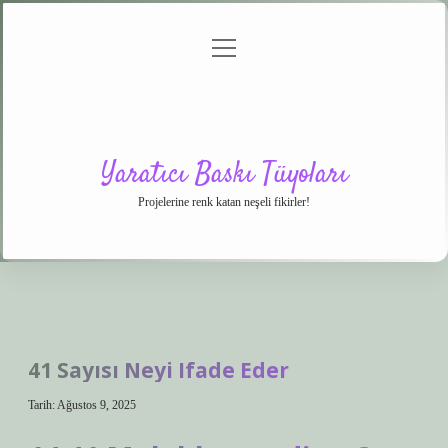
menüyü
Anasayfa
Gizlilik
Yasal
Hakkımızda
aç
Politikası
Uyarı
Yaratıcı Baskı Tüyoları
Projelerine renk katan neşeli fikirler!
41 Sayısı Neyi Ifade Eder
Tarih: Ağustos 9, 2025