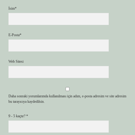
İsim*
E-Posta*
Web Sitesi
Daha sonraki yorumlarımda kullanılması için adım, e-posta adresim ve site adresim
bu tarayıcıya kaydedilsin.
9 - 5 kaçtır?
*