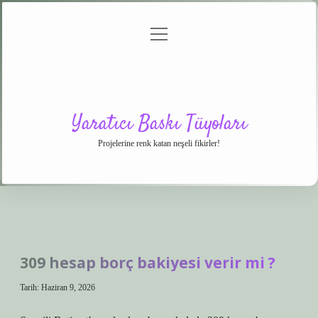
menüyü
Anasayfa
Gizlilik
Yasal
Hakkımızda
aç
Politikası
Uyarı
Yaratıcı Baskı Tüyoları
Projelerine renk katan neşeli fikirler!
309 hesap borç bakiyesi verir mi ?
Tarih: Haziran 9, 2026