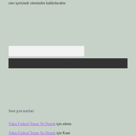
süre içerisinde sitemizden kaldırılacaktır.
Arama
Son yorumlar
Yakın Fiziksel Temas Ne Demek
için
admin
Yakın Fiziksel Temas Ne Demek
için
Kaan