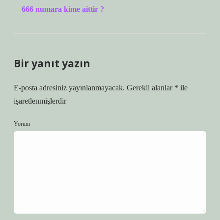
666 numara kime aittir ?
Bir yanıt yazın
E-posta adresiniz yayınlanmayacak.
Gerekli alanlar
*
ile
işaretlenmişlerdir
Yorum