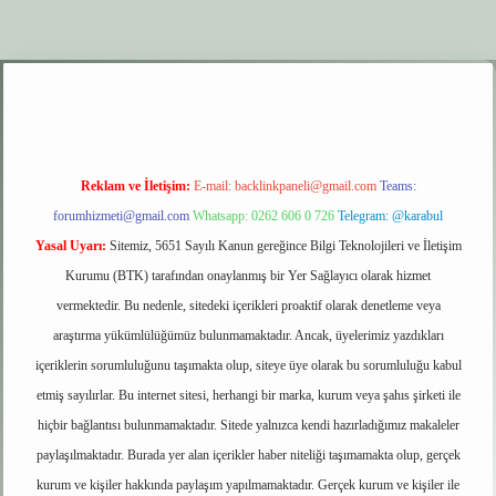
xyz
elexbet giriş
Reklam ve İletişim:
E-mail:
backlinkpaneli@gmail.com
Teams:
forumhizmeti@gmail.com
Whatsapp: 0262 606 0 726
Telegram: @karabul
Yasal Uyarı:
Sitemiz, 5651 Sayılı Kanun gereğince Bilgi Teknolojileri ve İletişim
Kurumu (BTK) tarafından onaylanmış bir Yer Sağlayıcı olarak hizmet
vermektedir. Bu nedenle, sitedeki içerikleri proaktif olarak denetleme veya
araştırma yükümlülüğümüz bulunmamaktadır. Ancak, üyelerimiz yazdıkları
içeriklerin sorumluluğunu taşımakta olup, siteye üye olarak bu sorumluluğu kabul
etmiş sayılırlar. Bu internet sitesi, herhangi bir marka, kurum veya şahıs şirketi ile
hiçbir bağlantısı bulunmamaktadır. Sitede yalnızca kendi hazırladığımız makaleler
paylaşılmaktadır. Burada yer alan içerikler haber niteliği taşımamakta olup, gerçek
kurum ve kişiler hakkında paylaşım yapılmamaktadır. Gerçek kurum ve kişiler ile