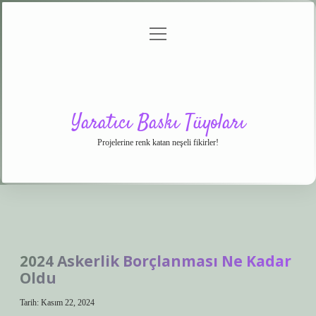
menüyü
Anasayfa
Gizlilik
Yasal
Hakkımızda
aç
Politikası
Uyarı
Yaratıcı Baskı Tüyoları
Projelerine renk katan neşeli fikirler!
2024 Askerlik Borçlanması Ne Kadar
Oldu
Tarih: Kasım 22, 2024