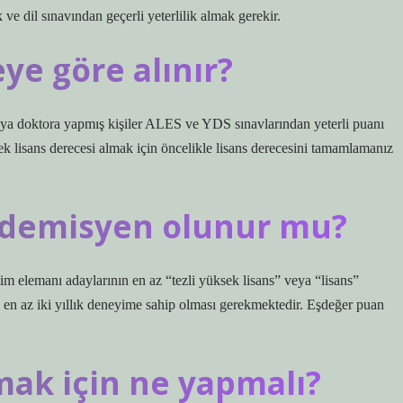
 dil sınavından geçerli yeterlilik almak gerekir.
ye göre alınır?
veya doktora yapmış kişiler ALES ve YDS sınavlarından yeterli puanı
ksek lisans derecesi almak için öncelikle lisans derecesini tamamlamanız
kademisyen olunur mu?
m elemanı adaylarının en az “tezli yüksek lisans” veya “lisans”
a en az iki yıllık deneyime sahip olması gerekmektedir. Eşdeğer puan
mak için ne yapmalı?