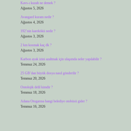
Kavs-ı kuzah ne demek ?
Ağustos 5, 2026
Avangard kuram nedir ?
Ağustos 4, 2026
192’nin karekökü nedir ?
Ağustos 3, 2026
2 km kosmak kaç dk ?
Ağustos 3, 2026
Karbon ayak izini azaltmak için ulaşımda neler yapılabilir ?
Temmuz 24, 2026
25 GB’dan büyük dosya nasıl gönderilir ?
Temmuz 20, 2026
Ontolojik delil kimdir ?
Temmuz 18, 2026
Adana Otogarına hangi belediye otobüsü gider ?
Temmuz 16, 2026