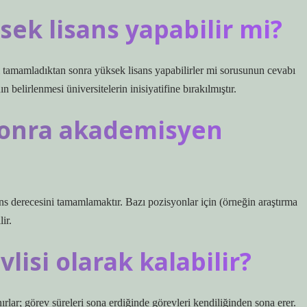
ek lisans yapabilir mi?
ni tamamladıktan sonra yüksek lisans yapabilirler mi sorusunun cevabı
elirlenmesi üniversitelerin inisiyatifine bırakılmıştır.
 sonra akademisyen
s derecesini tamamlamaktır. Bazı pozisyonlar için (örneğin araştırma
ir.
lisi olarak kalabilir?
nırlar; görev süreleri sona erdiğinde görevleri kendiliğinden sona erer.