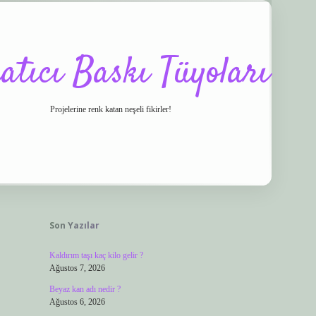
atıcı Baskı Tüyoları
Projelerine renk katan neşeli fikirler!
Sidebar
/
vdcasino
ilbet.casino
ilbet giriş yapamıyorum
ilbet yeni giriş
betexper.xy
Son Yazılar
Kaldırım taşı kaç kilo gelir ?
Ağustos 7, 2026
Beyaz kan adı nedir ?
Ağustos 6, 2026