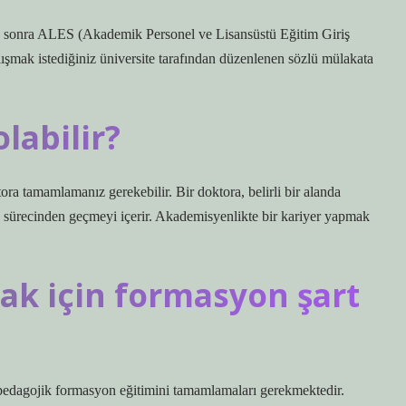
tan sonra ALES (Akademik Personel ve Lisansüstü Eğitim Giriş
lışmak istediğiniz üniversite tarafından düzenlenen sözlü mülakata
labilir?
ra tamamlamanız gerekebilir. Bir doktora, belirli bir alanda
 sürecinden geçmeyi içerir. Akademisyenlikte bir kariyer yapmak
ak için formasyon şart
 pedagojik formasyon eğitimini tamamlamaları gerekmektedir.