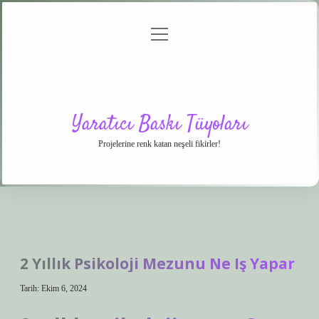
menüyü
Anasayfa
Gizlilik
Yasal
Hakkımızda
aç
Politikası
Uyarı
Yaratıcı Baskı Tüyoları
Projelerine renk katan neşeli fikirler!
2 Yıllık Psikoloji Mezunu Ne Iş Yapar
Tarih: Ekim 6, 2024