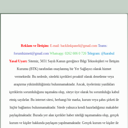
.xyz
elexbet giriş
Reklam ve İletişim:
E-mail:
backlinkpaneli@gmail.com
Teams:
forumhizmeti@gmail.com
Whatsapp: 0262 606 0 726
Telegram: @karabul
Yasal Uyarı:
Sitemiz, 5651 Sayılı Kanun gereğince Bilgi Teknolojileri ve İletişim
Kurumu (BTK) tarafından onaylanmış bir Yer Sağlayıcı olarak hizmet
vermektedir. Bu nedenle, sitedeki içerikleri proaktif olarak denetleme veya
araştırma yükümlülüğümüz bulunmamaktadır. Ancak, üyelerimiz yazdıkları
içeriklerin sorumluluğunu taşımakta olup, siteye üye olarak bu sorumluluğu kabul
etmiş sayılırlar. Bu internet sitesi, herhangi bir marka, kurum veya şahıs şirketi ile
hiçbir bağlantısı bulunmamaktadır. Sitede yalnızca kendi hazırladığımız makaleler
paylaşılmaktadır. Burada yer alan içerikler haber niteliği taşımamakta olup, gerçek
kurum ve kişiler hakkında paylaşım yapılmamaktadır. Gerçek kurum ve kişiler ile