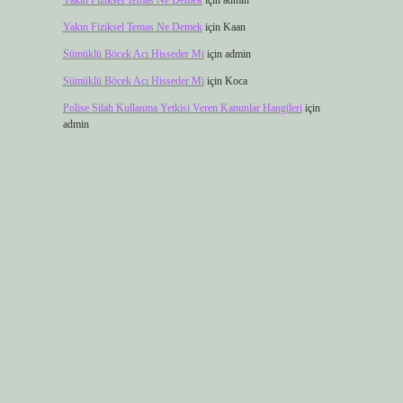
Yakın Fiziksel Temas Ne Demek
için
admin
Yakın Fiziksel Temas Ne Demek
için
Kaan
Sümüklü Böcek Acı Hisseder Mi
için
admin
Sümüklü Böcek Acı Hisseder Mi
için
Koca
Polise Silah Kullanma Yetkisi Veren Kanunlar Hangileri
için
admin