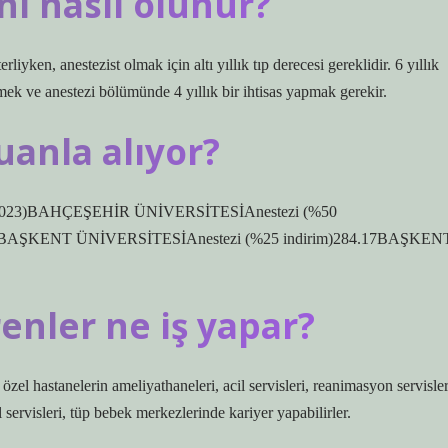
nı nasıl olunur?
rliyken, anestezist olmak için altı yıllık tıp derecesi gereklidir. 6 yıllık
ek ve anestezi bölümünde 4 yıllık bir ihtisas yapmak gerekir.
puanla alıyor?
nı (2023)BAHÇEŞEHİR ÜNİVERSİTESİAnestezi (%50
73BAŞKENT ÜNİVERSİTESİAnestezi (%25 indirim)284.17BAŞKEN
enler ne iş yapar?
zel hastanelerin ameliyathaneleri, acil servisleri, reanimasyon servisler
 servisleri, tüp bebek merkezlerinde kariyer yapabilirler.