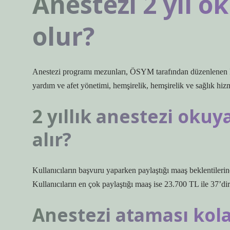
Anestezi 2 yıl 
olur?
Anestezi programı mezunları, ÖSYM tarafından düzenlenen Dik
yardım ve afet yönetimi, hemşirelik, hemşirelik ve sağlık hiz
2 yıllık anestezi oku
alır?
Kullanıcıların başvuru yaparken paylaştığı maaş beklentilerin
Kullanıcıların en çok paylaştığı maaş ise 23.700 TL ile 37’dir
Anestezi ataması kol