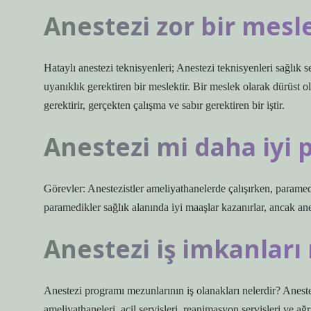
Anestezi zor bir mesl
Hataylı anestezi teknisyenleri; Anestezi teknisyenleri sağlık s
uyanıklık gerektiren bir meslektir. Bir meslek olarak dürüst 
gerektirir, gerçekten çalışma ve sabır gerektiren bir iştir.
Anestezi mi daha iyi
Görevler: Anestezistler ameliyathanelerde çalışırken, param
paramedikler sağlık alanında iyi maaşlar kazanırlar, ancak ane
Anestezi iş imkanları 
Anestezi programı mezunlarının iş olanakları nelerdir? Aneste
ameliyathaneleri, acil servisleri, reanimasyon servisleri ve ağr