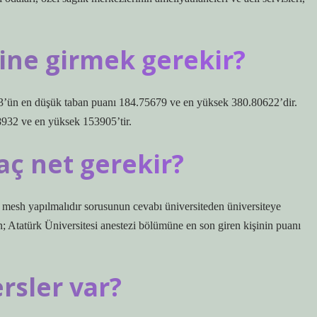
bine girmek gerekir?
023’ün en düşük taban puanı 184.75679 ve en yüksek 380.80622’dir.
932 ve en yüksek 153905’tir.
kaç net gerekir?
ç mesh yapılmalıdır sorusunun cevabı üniversiteden üniversiteye
n; Atatürk Üniversitesi anestezi bölümüne en son giren kişinin puanı
rsler var?