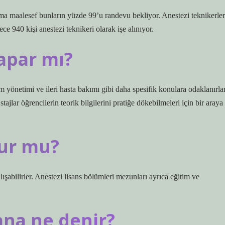
a maalesef bunların yüzde 99’u randevu bekliyor. Anestezi teknikerler
e 940 kişi anestezi teknikeri olarak işe alınıyor.
yapar mı?
rum yönetimi ve ileri hasta bakımı gibi daha spesifik konulara odaklanırlar
lar öğrencilerin teorik bilgilerini pratiğe dökebilmeleri için bir araya
ulur mu?
şabilirler. Anestezi lisans bölümleri mezunları ayrıca eğitim ve
yana ne denir?