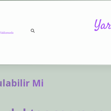
Yar
Hakkımızda
https://betci.
ulabilir Mi