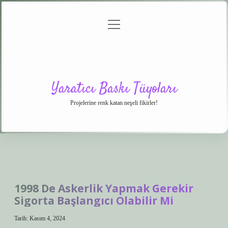
menüyü
Anasayfa
Gizlilik
Yasal
Hakkımızda
aç
Politikası
Uyarı
Yaratıcı Baskı Tüyoları
Projelerine renk katan neşeli fikirler!
1998 De Askerlik Yapmak Gerekir
Sigorta Başlangıcı Olabilir Mi
Tarih: Kasım 4, 2024