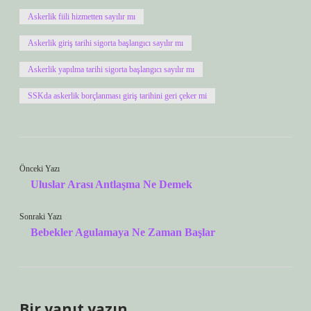
Askerlik fiili hizmetten sayılır mı
Askerlik giriş tarihi sigorta başlangıcı sayılır mı
Askerlik yapılma tarihi sigorta başlangıcı sayılır mı
SSKda askerlik borçlanması giriş tarihini geri çeker mi
Önceki Yazı
Uluslar Arası Antlaşma Ne Demek
Sonraki Yazı
Bebekler Agulamaya Ne Zaman Başlar
Bir yanıt yazın