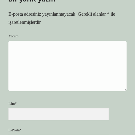
E-posta adresiniz yayınlanmayacak.
Gerekli alanlar
*
ile
işaretlenmişlerdir
Yorum
İsim*
E-Posta*