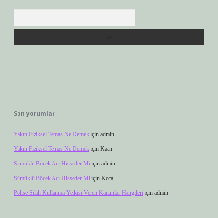
Arama
Son yorumlar
Yakın Fiziksel Temas Ne Demek
için
admin
Yakın Fiziksel Temas Ne Demek
için
Kaan
Sümüklü Böcek Acı Hisseder Mi
için
admin
Sümüklü Böcek Acı Hisseder Mi
için
Koca
Polise Silah Kullanma Yetkisi Veren Kanunlar Hangileri
için
admin