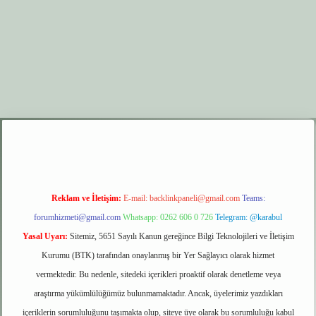
r.xyz
elexbet giriş
Reklam ve İletişim:
E-mail:
backlinkpaneli@gmail.com
Teams:
forumhizmeti@gmail.com
Whatsapp: 0262 606 0 726
Telegram: @karabul
Yasal Uyarı:
Sitemiz, 5651 Sayılı Kanun gereğince Bilgi Teknolojileri ve İletişim
Kurumu (BTK) tarafından onaylanmış bir Yer Sağlayıcı olarak hizmet
vermektedir. Bu nedenle, sitedeki içerikleri proaktif olarak denetleme veya
araştırma yükümlülüğümüz bulunmamaktadır. Ancak, üyelerimiz yazdıkları
içeriklerin sorumluluğunu taşımakta olup, siteye üye olarak bu sorumluluğu kabul