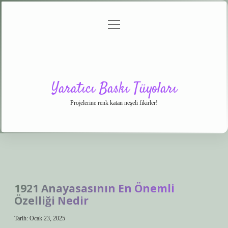
menüyü
Anasayfa
Gizlilik
Yasal
Hakkımızda
aç
Politikası
Uyarı
Yaratıcı Baskı Tüyoları
Projelerine renk katan neşeli fikirler!
1921 Anayasasının En Önemli
Özelliği Nedir
Tarih: Ocak 23, 2025