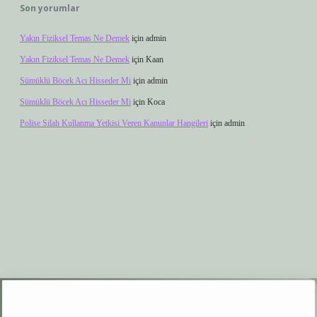
Son yorumlar
Yakın Fiziksel Temas Ne Demek
için
admin
Yakın Fiziksel Temas Ne Demek
için
Kaan
Sümüklü Böcek Acı Hisseder Mi
için
admin
Sümüklü Böcek Acı Hisseder Mi
için
Koca
Polise Silah Kullanma Yetkisi Veren Kanunlar Hangileri
için
admin
xyz
elexbet giriş