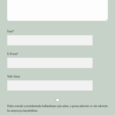
İsim*
E-Posta*
Web Sitesi
Daha sonraki yorumlarımda kullanılması için adım, e-posta adresim ve site adresim
bu tarayıcıya kaydedilsin.