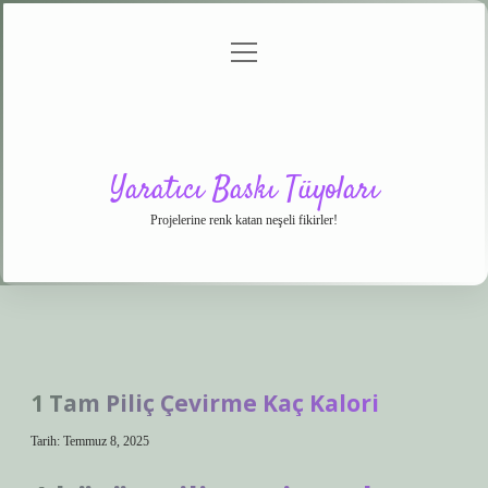
menüyü
Anasayfa
Gizlilik
Yasal
Hakkımızda
aç
Politikası
Uyarı
Yaratıcı Baskı Tüyoları
Projelerine renk katan neşeli fikirler!
1 Tam Piliç Çevirme Kaç Kalori
Tarih: Temmuz 8, 2025