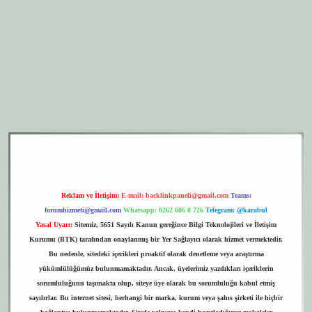
er.xyz
elexbet giriş
Reklam ve İletişim:
E-mail:
backlinkpaneli@gmail.com
Teams:
forumhizmeti@gmail.com
Whatsapp: 0262 606 0 726
Telegram: @karabul
Yasal Uyarı:
Sitemiz, 5651 Sayılı Kanun gereğince Bilgi Teknolojileri ve İletişim
Kurumu (BTK) tarafından onaylanmış bir Yer Sağlayıcı olarak hizmet vermektedir.
Bu nedenle, sitedeki içerikleri proaktif olarak denetleme veya araştırma
yükümlülüğümüz bulunmamaktadır. Ancak, üyelerimiz yazdıkları içeriklerin
sorumluluğunu taşımakta olup, siteye üye olarak bu sorumluluğu kabul etmiş
sayılırlar. Bu internet sitesi, herhangi bir marka, kurum veya şahıs şirketi ile hiçbir