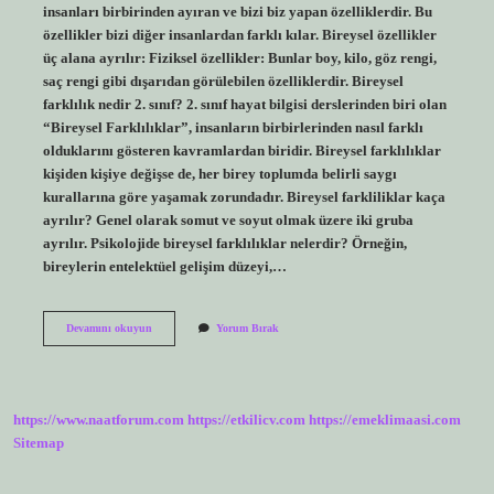
insanları birbirinden ayıran ve bizi biz yapan özelliklerdir. Bu
özellikler bizi diğer insanlardan farklı kılar. Bireysel özellikler
üç alana ayrılır: Fiziksel özellikler: Bunlar boy, kilo, göz rengi,
saç rengi gibi dışarıdan görülebilen özelliklerdir. Bireysel
farklılık nedir 2. sınıf? 2. sınıf hayat bilgisi derslerinden biri olan
“Bireysel Farklılıklar”, insanların birbirlerinden nasıl farklı
olduklarını gösteren kavramlardan biridir. Bireysel farklılıklar
kişiden kişiye değişse de, her birey toplumda belirli saygı
kurallarına göre yaşamak zorundadır. Bireysel farkliliklar kaça
ayrılır? Genel olarak somut ve soyut olmak üzere iki gruba
ayrılır. Psikolojide bireysel farklılıklar nelerdir? Örneğin,
bireylerin entelektüel gelişim düzeyi,…
Bireysel
Devamını okuyun
Yorum Bırak
Farklılık
Ne
Anlama
Gelir
https://www.naatforum.com
https://etkilicv.com
https://emeklimaasi.com
Sitemap