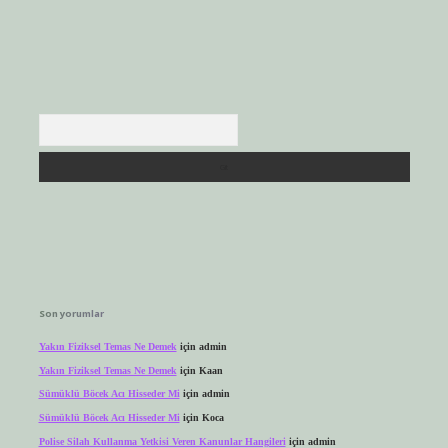
Arama
Son yorumlar
Yakın Fiziksel Temas Ne Demek
için
admin
Yakın Fiziksel Temas Ne Demek
için
Kaan
Sümüklü Böcek Acı Hisseder Mi
için
admin
Sümüklü Böcek Acı Hisseder Mi
için
Koca
Polise Silah Kullanma Yetkisi Veren Kanunlar Hangileri
için
admin