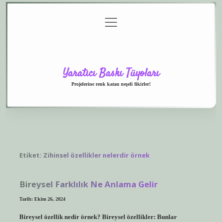
menüyü
Anasayfa
Gizlilik
Yasal
Hakkımızda
aç
Politikası
Uyarı
Yaratıcı Baskı Tüyoları
Projelerine renk katan neşeli fikirler!
Etiket:
Zihinsel özellikler nelerdir örnek
Bireysel Farklılık Ne Anlama Gelir
Tarih: Ekim 26, 2024
Bireysel özellik nedir örnek? Bireysel özellikler: Bunlar