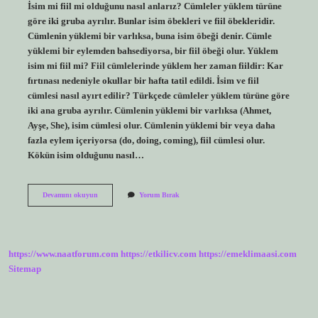
İsim mi fiil mi olduğunu nasıl anlarız? Cümleler yüklem türüne
göre iki gruba ayrılır. Bunlar isim öbekleri ve fiil öbekleridir.
Cümlenin yüklemi bir varlıksa, buna isim öbeği denir. Cümle
yüklemi bir eylemden bahsediyorsa, bir fiil öbeği olur. Yüklem
isim mi fiil mi? Fiil cümlelerinde yüklem her zaman fiildir: Kar
fırtınası nedeniyle okullar bir hafta tatil edildi. İsim ve fiil
cümlesi nasıl ayırt edilir? Türkçede cümleler yüklem türüne göre
iki ana gruba ayrılır. Cümlenin yüklemi bir varlıksa (Ahmet,
Ayşe, She), isim cümlesi olur. Cümlenin yüklemi bir veya daha
fazla eylem içeriyorsa (do, doing, coming), fiil cümlesi olur.
Kökün isim olduğunu nasıl…
Yüklemin
Devamını okuyun
Yorum Bırak
Isim
Mi
Fiil
Mi
Olduğunu
https://www.naatforum.com
https://etkilicv.com
https://emeklimaasi.com
Nasıl
Anlarız
Sitemap