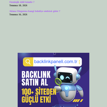
Ontolojik delil kimdir ?
Temmuz 18, 2026
Adana Otogarına hangi belediye otobüsü gider ?
Temmuz 16, 2026