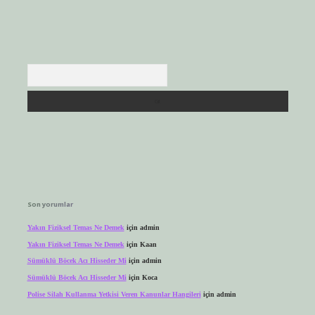
Arama
Son yorumlar
Yakın Fiziksel Temas Ne Demek
için
admin
Yakın Fiziksel Temas Ne Demek
için
Kaan
Sümüklü Böcek Acı Hisseder Mi
için
admin
Sümüklü Böcek Acı Hisseder Mi
için
Koca
Polise Silah Kullanma Yetkisi Veren Kanunlar Hangileri
için
admin