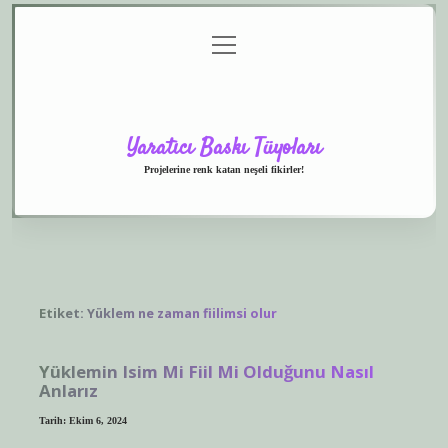
menüyü
Anasayfa
Gizlilik
Yasal
Hakkımızda
aç
Politikası
Uyarı
Yaratıcı Baskı Tüyoları
Projelerine renk katan neşeli fikirler!
Etiket:
Yüklem ne zaman fiilimsi olur
Yüklemin Isim Mi Fiil Mi Olduğunu Nasıl
Anlarız
Tarih: Ekim 6, 2024