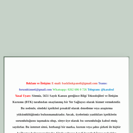
er.xyz
elexbet giriş
Reklam ve İletişim:
E-mail:
backlinkpaneli@gmail.com
Teams:
forumhizmeti@gmail.com
Whatsapp: 0262 606 0 726
Telegram: @karabul
Yasal Uyarı:
Sitemiz, 5651 Sayılı Kanun gereğince Bilgi Teknolojileri ve İletişim
Kurumu (BTK) tarafından onaylanmış bir Yer Sağlayıcı olarak hizmet vermektedir.
Bu nedenle, sitedeki içerikleri proaktif olarak denetleme veya araştırma
yükümlülüğümüz bulunmamaktadır. Ancak, üyelerimiz yazdıkları içeriklerin
sorumluluğunu taşımakta olup, siteye üye olarak bu sorumluluğu kabul etmiş
sayılırlar. Bu internet sitesi, herhangi bir marka, kurum veya şahıs şirketi ile hiçbir