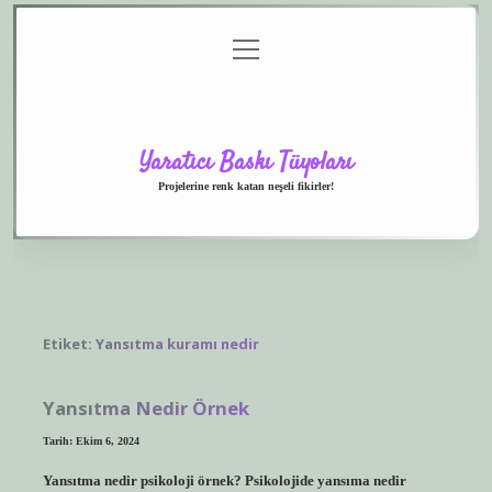
menüyü
Anasayfa
Gizlilik
Yasal
Hakkımızda
aç
Politikası
Uyarı
Yaratıcı Baskı Tüyoları
Projelerine renk katan neşeli fikirler!
Etiket:
Yansıtma kuramı nedir
Yansıtma Nedir Örnek
Tarih: Ekim 6, 2024
Yansıtma nedir psikoloji örnek? Psikolojide yansıma nedir