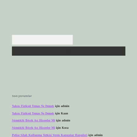
Arama
Son yorumlar
Yakın Fiziksel Temas Ne Demek
için
admin
Yakın Fiziksel Temas Ne Demek
için
Kaan
Sümüklü Böcek Acı Hisseder Mi
için
admin
Sümüklü Böcek Acı Hisseder Mi
için
Koca
Polise Silah Kullanma Yetkisi Veren Kanunlar Hangileri
için
admin