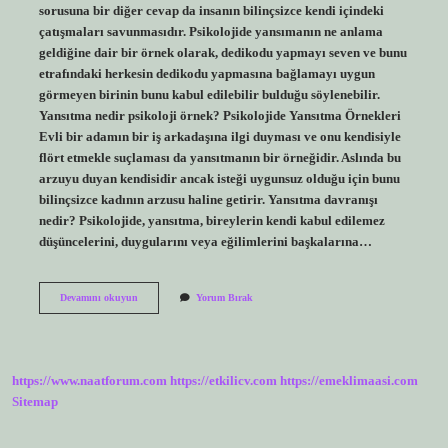
sorusuna bir diğer cevap da insanın bilinçsizce kendi içindeki
çatışmaları savunmasıdır. Psikolojide yansımanın ne anlama
geldiğine dair bir örnek olarak, dedikodu yapmayı seven ve bunu
etrafındaki herkesin dedikodu yapmasına bağlamayı uygun
görmeyen birinin bunu kabul edilebilir bulduğu söylenebilir.
Yansıtma nedir psikoloji örnek? Psikolojide Yansıtma Örnekleri
Evli bir adamın bir iş arkadaşına ilgi duyması ve onu kendisiyle
flört etmekle suçlaması da yansıtmanın bir örneğidir. Aslında bu
arzuyu duyan kendisidir ancak isteği uygunsuz olduğu için bunu
bilinçsizce kadının arzusu haline getirir. Yansıtma davranışı
nedir? Psikolojide, yansıtma, bireylerin kendi kabul edilemez
düşüncelerini, duygularını veya eğilimlerini başkalarına…
Yansıtma
Devamını okuyun
Yorum Bırak
Nedir
Örnek
https://www.naatforum.com
https://etkilicv.com
https://emeklimaasi.com
Sitemap