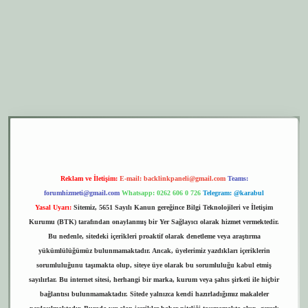
er.xyz
elexbet giriş
Reklam ve İletişim:
E-mail:
backlinkpaneli@gmail.com
Teams:
forumhizmeti@gmail.com
Whatsapp: 0262 606 0 726
Telegram: @karabul
Yasal Uyarı:
Sitemiz, 5651 Sayılı Kanun gereğince Bilgi Teknolojileri ve İletişim
Kurumu (BTK) tarafından onaylanmış bir Yer Sağlayıcı olarak hizmet vermektedir.
Bu nedenle, sitedeki içerikleri proaktif olarak denetleme veya araştırma
yükümlülüğümüz bulunmamaktadır. Ancak, üyelerimiz yazdıkları içeriklerin
sorumluluğunu taşımakta olup, siteye üye olarak bu sorumluluğu kabul etmiş
sayılırlar. Bu internet sitesi, herhangi bir marka, kurum veya şahıs şirketi ile hiçbir
bağlantısı bulunmamaktadır. Sitede yalnızca kendi hazırladığımız makaleler