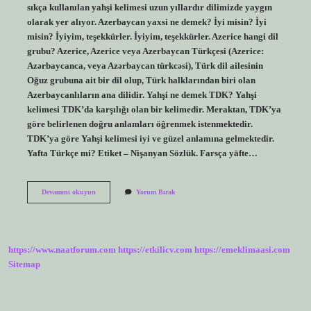
sıkça kullanılan yahşi kelimesi uzun yıllardır dilimizde yaygın
olarak yer alıyor. Azerbaycan yaxsi ne demek? İyi misin? İyi
misin? İyiyim, teşekkürler. İyiyim, teşekkürler. Azerice hangi dil
grubu? Azerice, Azerice veya Azerbaycan Türkçesi (Azerice:
Azərbaycanca, veya Azərbaycan türkcəsi), Türk dil ailesinin
Oğuz grubuna ait bir dil olup, Türk halklarından biri olan
Azerbaycanlıların ana dilidir. Yahşi ne demek TDK? Yahşi
kelimesi TDK’da karşılığı olan bir kelimedir. Meraktan, TDK’ya
göre belirlenen doğru anlamları öğrenmek istenmektedir.
TDK’ya göre Yahşi kelimesi iyi ve güzel anlamına gelmektedir.
Yafta Türkçe mi? Etiket – Nişanyan Sözlük. Farsça yāfte…
Yahşi
Devamını okuyun
Yorum Bırak
Hangi
Dil
https://www.naatforum.com
https://etkilicv.com
https://emeklimaasi.com
Sitemap