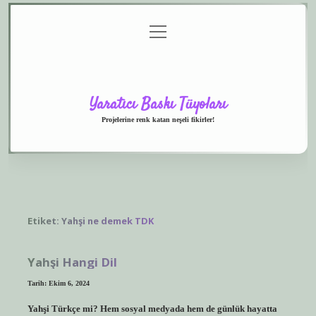
menüyü
Anasayfa
Gizlilik
Yasal
Hakkımızda
aç
Politikası
Uyarı
Yaratıcı Baskı Tüyoları
Projelerine renk katan neşeli fikirler!
Etiket:
Yahşi ne demek TDK
Yahşi Hangi Dil
Tarih: Ekim 6, 2024
Yahşi Türkçe mi? Hem sosyal medyada hem de günlük hayatta