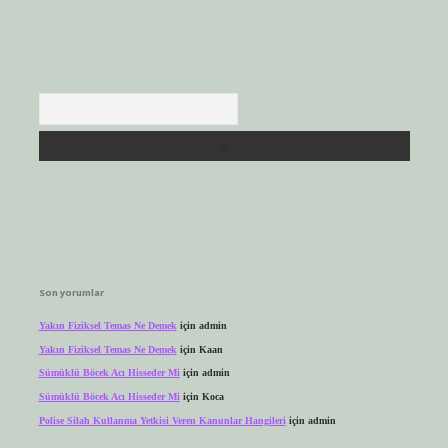
Arama
Son yorumlar
Yakın Fiziksel Temas Ne Demek
için
admin
Yakın Fiziksel Temas Ne Demek
için
Kaan
Sümüklü Böcek Acı Hisseder Mi
için
admin
Sümüklü Böcek Acı Hisseder Mi
için
Koca
Polise Silah Kullanma Yetkisi Veren Kanunlar Hangileri
için
admin