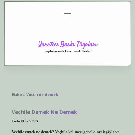
menüyü
Anasayfa
Gizlilik
Yasal
Hakkımızda
aç
Politikası
Uyarı
Yaratıcı Baskı Tüyoları
Projelerine renk katan neşeli fikirler!
Etiket:
Vucûh ne demek
Veçhile Demek Ne Demek
Tarih: Ekim 5, 2024
Veçhile etmek ne demek? Veçhile kelimesi genel olarak şöyle ve