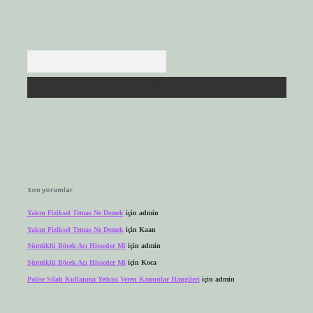
Arama
Son yorumlar
Yakın Fiziksel Temas Ne Demek
için
admin
Yakın Fiziksel Temas Ne Demek
için
Kaan
Sümüklü Böcek Acı Hisseder Mi
için
admin
Sümüklü Böcek Acı Hisseder Mi
için
Koca
Polise Silah Kullanma Yetkisi Veren Kanunlar Hangileri
için
admin