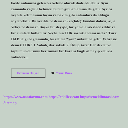
böyle anlamına gelen bir kelime olarak ifade edilebilir. Aynı
zamanda veçhile kelimesi bunun gibi anlamına da gelir. Ayrıca
veçhile kelimesinin biçim ve bakım gibi anlamları da olduğu
söylenebilir. Bu vecihle ne demek? (veçhile): bundan dolayı, -e, -e.
Vehçe ne demek? Başka bir deyişle, bir yön olarak ifade edilir ve
bir cümlede kullanılır. Veçhe’nin TDK sözlük anlamı nedir? Türk
Dil Birliği bağlamında, bu kelime “yön” anlamına gelir. Vetire ne
demek TDK? 1. Sokak, dar sokak. 2. Üslup, tarz: Her devlet ve
toplumun durumu her zaman bir karara bağlı olmayıp vetîre-i
vâhideye…
Veçhile
Devamını okuyun
Yorum Bırak
Demek
Ne
Demek
https://www.naatforum.com
https://etkilicv.com
https://emeklimaasi.com
Sitemap