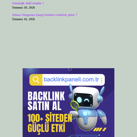
Ontolojik delil kimdir ?
Temmuz 18, 2026
Adana Otogarına hangi belediye otobüsü gider ?
Temmuz 16, 2026