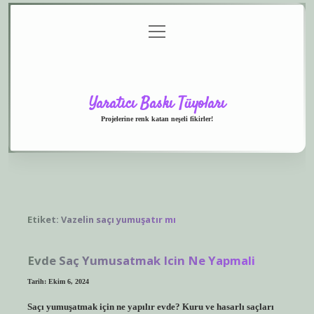
menüyü
Anasayfa
Gizlilik
Yasal
Hakkımızda
aç
Politikası
Uyarı
Yaratıcı Baskı Tüyoları
Projelerine renk katan neşeli fikirler!
Etiket:
Vazelin saçı yumuşatır mı
Evde Saç Yumusatmak Icin Ne Yapmali
Tarih: Ekim 6, 2024
Saçı yumuşatmak için ne yapılır evde? Kuru ve hasarlı saçları