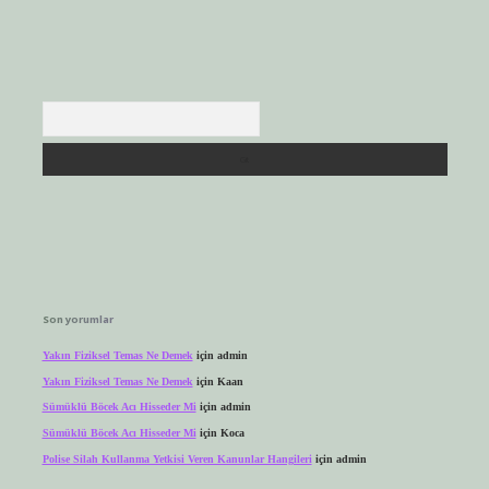
Arama
Son yorumlar
Yakın Fiziksel Temas Ne Demek
için
admin
Yakın Fiziksel Temas Ne Demek
için
Kaan
Sümüklü Böcek Acı Hisseder Mi
için
admin
Sümüklü Böcek Acı Hisseder Mi
için
Koca
Polise Silah Kullanma Yetkisi Veren Kanunlar Hangileri
için
admin