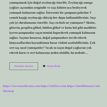
yumuşatmak için doğal zeytinyağı önerilir. Zeytinyağı omega
yağları açısından zengindir ve saçı kökten uca besleyerek
yumuşak kalmasını sağlar. İsterseniz bir şampuan paketine 3
yemek kaşığı zeytinyağı ekleyip her duşta kullanabilirsiniz. Saçı
çok iyi durulamanız önerilir. Saçı en hızlı ne yumuşatır? Aksine,
gliserin, propilen glikol, bütilen glikol ve hatta bal gibi maddeler
içeren şampuanlar saçın nemini hapsederek yumuşak kalmasını
sağlar. Saçınız hassassa, doğal şampuanları tercih ederek
kimyasallardan kaynaklanan hasar riskini azaltabilirsiniz. Çok
sert saç nasıl yumuşatılır? Sıcak su saçın doğal yağlarını yok
ederek kuru ve sert kalmasına neden olabilir, bu nedenle…
Evde
Devamını okuyun
Yorum Bırak
Saç
Yumusatmak
Icin
Ne
Yapmali
https://www.naatforum.com
https://etkilicv.com
https://emeklimaasi.com
Sitemap