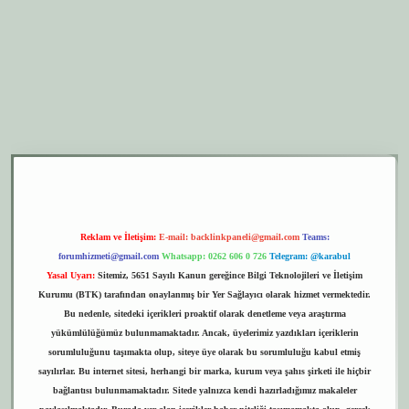
er.xyz
elexbet giriş
Reklam ve İletişim:
E-mail:
backlinkpaneli@gmail.com
Teams:
forumhizmeti@gmail.com
Whatsapp: 0262 606 0 726
Telegram: @karabul
Yasal Uyarı:
Sitemiz, 5651 Sayılı Kanun gereğince Bilgi Teknolojileri ve İletişim
Kurumu (BTK) tarafından onaylanmış bir Yer Sağlayıcı olarak hizmet vermektedir.
Bu nedenle, sitedeki içerikleri proaktif olarak denetleme veya araştırma
yükümlülüğümüz bulunmamaktadır. Ancak, üyelerimiz yazdıkları içeriklerin
sorumluluğunu taşımakta olup, siteye üye olarak bu sorumluluğu kabul etmiş
sayılırlar. Bu internet sitesi, herhangi bir marka, kurum veya şahıs şirketi ile hiçbir
bağlantısı bulunmamaktadır. Sitede yalnızca kendi hazırladığımız makaleler