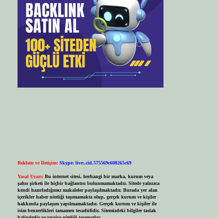
Reklam ve İletişim:
Skype: live:.cid.575569c608265c69
Yasal Uyarı:
Bu internet sitesi, herhangi bir marka, kurum veya
şahıs şirketi ile hiçbir bağlantısı bulunmamaktadır. Sitede yalnızca
kendi hazırladığımız makaleler paylaşılmaktadır. Burada yer alan
içerikler haber niteliği taşımamakta olup, gerçek kurum ve kişiler
hakkında paylaşım yapılmamaktadır. Gerçek kurum ve kişiler ile
isim benzerlikleri tamamen tesadüfidir. Sitemizdeki bilgiler taslak
halindedir ve tavsiye niteliği taşımazlar.