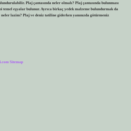
ulundurulabilir. Plaj çantasında neler olmalı? Plaj çantasında bulunması
ibi temel eşyalar bulunur. Ayrıca birkaç yedek malzeme bulundurmak da
 neler lazim? Plaj ve deniz tatiline giderken yanınızda götürmeniz
i.com
Sitemap