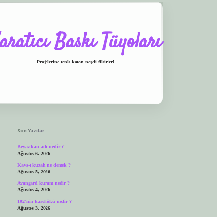
aratıcı Baskı Tüyoları
Projelerine renk katan neşeli fikirler!
Sidebar
ilbet.casino
ilbet giriş yapamıyorum
ilbet yeni giriş
betexper.xyz
elexbet giriş
Son Yazılar
Beyaz kan adı nedir ?
Ağustos 6, 2026
Kavs-ı kuzah ne demek ?
Ağustos 5, 2026
Avangard kuram nedir ?
Ağustos 4, 2026
192’nin karekökü nedir ?
Ağustos 3, 2026