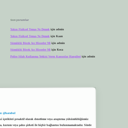
Son yorumlar
Yakın Fiziksel Temas Ne Demek
için
admin
Yakın Fiziksel Temas Ne Demek
için
Kaan
Sümüklü Böcek Acı Hisseder Mi
için
admin
Sümüklü Böcek Acı Hisseder Mi
için
Koca
Polise Silah Kullanma Yetkisi Veren Kanunlar Hangileri
için
admin
m: @karabul
eki içerikleri proaktif olarak denetleme veya araştırma yükümlülüğümüz
a, kurum veya şahıs şirketi ile hiçbir bağlantısı bulunmamaktadır. Sitede