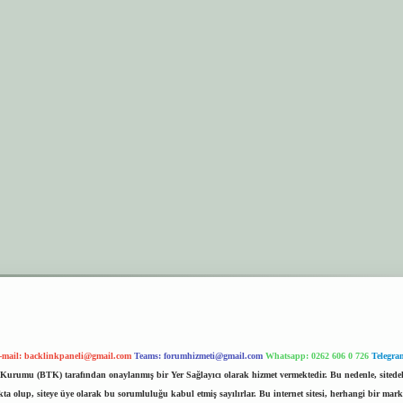
-mail:
backlinkpaneli@gmail.com
Teams:
forumhizmeti@gmail.com
Whatsapp: 0262 606 0 726
Telegra
im Kurumu (BTK) tarafından onaylanmış bir Yer Sağlayıcı olarak hizmet vermektedir. Bu nedenle, sited
 olup, siteye üye olarak bu sorumluluğu kabul etmiş sayılırlar. Bu internet sitesi, herhangi bir mark