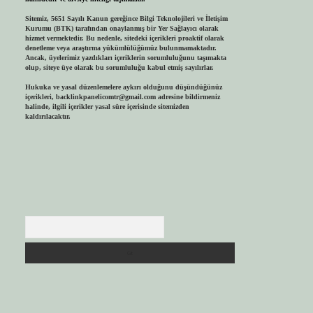
Sitemiz, 5651 Sayılı Kanun gereğince Bilgi Teknolojileri ve İletişim
Kurumu (BTK) tarafından onaylanmış bir Yer Sağlayıcı olarak
hizmet vermektedir. Bu nedenle, sitedeki içerikleri proaktif olarak
denetleme veya araştırma yükümlülüğümüz bulunmamaktadır.
Ancak, üyelerimiz yazdıkları içeriklerin sorumluluğunu taşımakta
olup, siteye üye olarak bu sorumluluğu kabul etmiş sayılırlar.
Hukuka ve yasal düzenlemelere aykırı olduğunu düşündüğünüz
içerikleri,
backlinkpanelicomtr@gmail.com
adresine bildirmeniz
halinde, ilgili içerikler yasal süre içerisinde sitemizden
kaldırılacaktır.
Arama