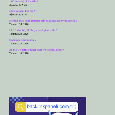
192’nin karekökü nedir ?
Ağustos 3, 2026
2 km kosmak kaç dk ?
Ağustos 3, 2026
Karbon ayak izini azaltmak için ulaşımda neler yapılabilir ?
Temmuz 24, 2026
25 GB’dan büyük dosya nasıl gönderilir ?
Temmuz 20, 2026
Ontolojik delil kimdir ?
Temmuz 18, 2026
Adana Otogarına hangi belediye otobüsü gider ?
Temmuz 16, 2026