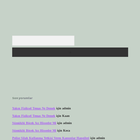
Arama
Son yorumlar
Yakın Fiziksel Temas Ne Demek
için
admin
Yakın Fiziksel Temas Ne Demek
için
Kaan
Sümüklü Böcek Acı Hisseder Mi
için
admin
Sümüklü Böcek Acı Hisseder Mi
için
Koca
Polise Silah Kullanma Yetkisi Veren Kanunlar Hangileri
için
admin