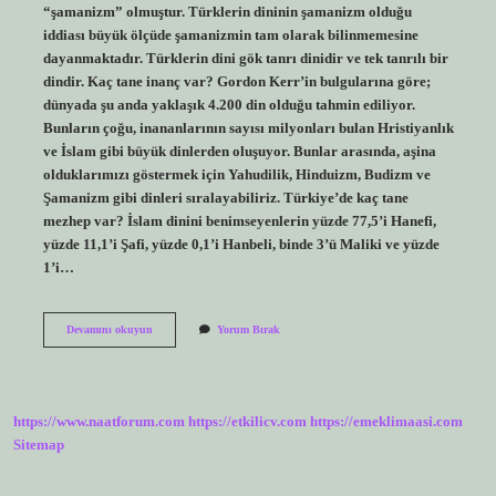
“şamanizm” olmuştur. Türklerin dininin şamanizm olduğu
iddiası büyük ölçüde şamanizmin tam olarak bilinmemesine
dayanmaktadır. Türklerin dini gök tanrı dinidir ve tek tanrılı bir
dindir. Kaç tane inanç var? Gordon Kerr’in bulgularına göre;
dünyada şu anda yaklaşık 4.200 din olduğu tahmin ediliyor.
Bunların çoğu, inananlarının sayısı milyonları bulan Hristiyanlık
ve İslam gibi büyük dinlerden oluşuyor. Bunlar arasında, aşina
olduklarımızı göstermek için Yahudilik, Hinduizm, Budizm ve
Şamanizm gibi dinleri sıralayabiliriz. Türkiye’de kaç tane
mezhep var? İslam dinini benimseyenlerin yüzde 77,5’i Hanefi,
yüzde 11,1’i Şafi, yüzde 0,1’i Hanbeli, binde 3’ü Maliki ve yüzde
1’i…
Türkiyede
Devamını okuyun
Yorum Bırak
Hangi
Inançlar
Var
https://www.naatforum.com
https://etkilicv.com
https://emeklimaasi.com
Sitemap