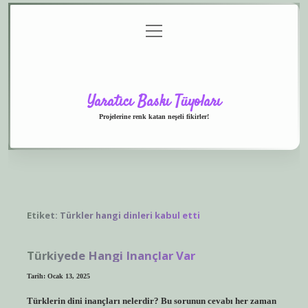
menüyü
Anasayfa
Gizlilik
Yasal
Hakkımızda
aç
Politikası
Uyarı
Yaratıcı Baskı Tüyoları
Projelerine renk katan neşeli fikirler!
Etiket:
Türkler hangi dinleri kabul etti
Türkiyede Hangi Inançlar Var
Tarih: Ocak 13, 2025
Türklerin dini inançları nelerdir? Bu sorunun cevabı her zaman