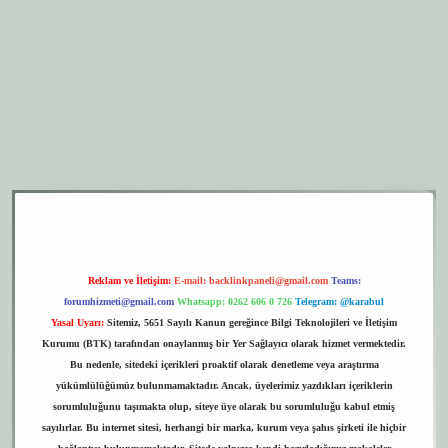
er.xyz
elexbet giriş
Reklam ve İletişim:
E-mail:
backlinkpaneli@gmail.com
Teams:
forumhizmeti@gmail.com
Whatsapp: 0262 606 0 726
Telegram: @karabul
Yasal Uyarı:
Sitemiz, 5651 Sayılı Kanun gereğince Bilgi Teknolojileri ve İletişim
Kurumu (BTK) tarafından onaylanmış bir Yer Sağlayıcı olarak hizmet vermektedir.
Bu nedenle, sitedeki içerikleri proaktif olarak denetleme veya araştırma
yükümlülüğümüz bulunmamaktadır. Ancak, üyelerimiz yazdıkları içeriklerin
sorumluluğunu taşımakta olup, siteye üye olarak bu sorumluluğu kabul etmiş
sayılırlar. Bu internet sitesi, herhangi bir marka, kurum veya şahıs şirketi ile hiçbir