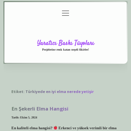
menüyü
Anasayfa
Gizlilik
Yasal
Hakkımızda
aç
Politikası
Uyarı
Yaratıcı Baskı Tüyoları
Projelerine renk katan neşeli fikirler!
Etiket:
Türkiyede en iyi elma nerede yetişir
En Şekerli Elma Hangisi
Tarih: Ekim 5, 2024
En kaliteli elma hangisi?
Erkenci ve yüksek verimli bir elma