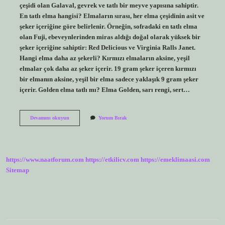
çeşidi olan Galaval, gevrek ve tatlı bir meyve yapısına sahiptir.
En tatlı elma hangisi? Elmaların sırası, her elma çeşidinin asit ve
şeker içeriğine göre belirlenir. Örneğin, sofradaki en tatlı elma
olan Fuji, ebeveynlerinden miras aldığı doğal olarak yüksek bir
şeker içeriğine sahiptir: Red Delicious ve Virginia Ralls Janet.
Hangi elma daha az şekerli? Kırmızı elmaların aksine, yeşil
elmalar çok daha az şeker içerir. 19 gram şeker içeren kırmızı
bir elmanın aksine, yeşil bir elma sadece yaklaşık 9 gram şeker
içerir. Golden elma tatlı mı? Elma Golden, sarı rengi, sert…
En
Devamını okuyun
Yorum Bırak
Şekerli
Elma
Hangisi
https://www.naatforum.com
https://etkilicv.com
https://emeklimaasi.com
Sitemap