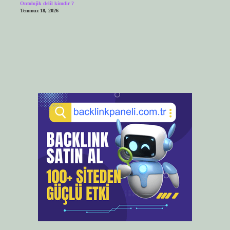
Ontolojik delil kimdir ?
Temmuz 18, 2026