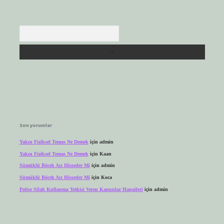
Arama
Son yorumlar
Yakın Fiziksel Temas Ne Demek
için
admin
Yakın Fiziksel Temas Ne Demek
için
Kaan
Sümüklü Böcek Acı Hisseder Mi
için
admin
Sümüklü Böcek Acı Hisseder Mi
için
Koca
Polise Silah Kullanma Yetkisi Veren Kanunlar Hangileri
için
admin