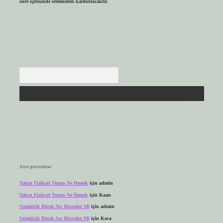
süre içerisinde sitemizden kaldırılacaktır.
Arama
Son yorumlar
Yakın Fiziksel Temas Ne Demek
için
admin
Yakın Fiziksel Temas Ne Demek
için
Kaan
Sümüklü Böcek Acı Hisseder Mi
için
admin
Sümüklü Böcek Acı Hisseder Mi
için
Koca