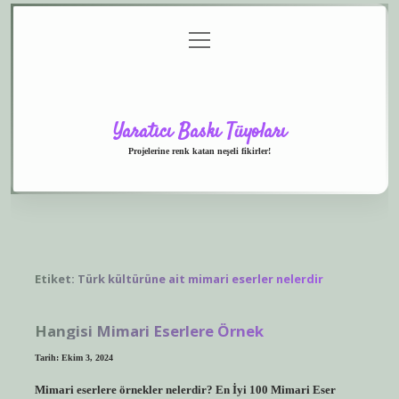
menüyü
Anasayfa
Gizlilik
Yasal
Hakkımızda
aç
Politikası
Uyarı
Yaratıcı Baskı Tüyoları
Projelerine renk katan neşeli fikirler!
Etiket:
Türk kültürüne ait mimari eserler nelerdir
Hangisi Mimari Eserlere Örnek
Tarih: Ekim 3, 2024
Mimari eserlere örnekler nelerdir? En İyi 100 Mimari Eser