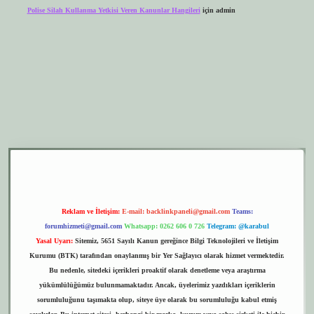
Polise Silah Kullanma Yetkisi Veren Kanunlar Hangileri
için
admin
er.xyz
elexbet giriş
Reklam ve İletişim:
E-mail:
backlinkpaneli@gmail.com
Teams:
forumhizmeti@gmail.com
Whatsapp: 0262 606 0 726
Telegram: @karabul
Yasal Uyarı:
Sitemiz, 5651 Sayılı Kanun gereğince Bilgi Teknolojileri ve İletişim
Kurumu (BTK) tarafından onaylanmış bir Yer Sağlayıcı olarak hizmet vermektedir.
Bu nedenle, sitedeki içerikleri proaktif olarak denetleme veya araştırma
yükümlülüğümüz bulunmamaktadır. Ancak, üyelerimiz yazdıkları içeriklerin
sorumluluğunu taşımakta olup, siteye üye olarak bu sorumluluğu kabul etmiş