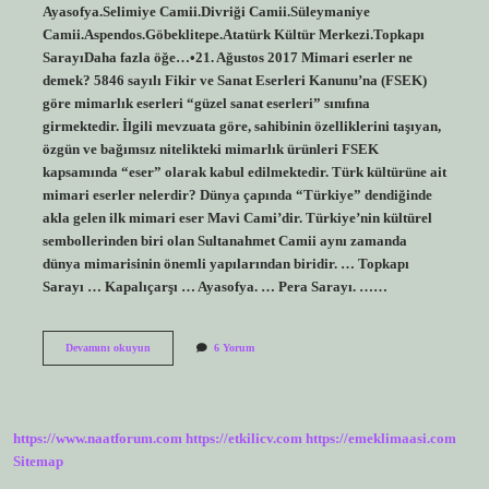
Ayasofya.Selimiye Camii.Divriği Camii.Süleymaniye
Camii.Aspendos.Göbeklitepe.Atatürk Kültür Merkezi.Topkapı
SarayıDaha fazla öğe…•21. Ağustos 2017 Mimari eserler ne
demek? 5846 sayılı Fikir ve Sanat Eserleri Kanunu’na (FSEK)
göre mimarlık eserleri “güzel sanat eserleri” sınıfına
girmektedir. İlgili mevzuata göre, sahibinin özelliklerini taşıyan,
özgün ve bağımsız nitelikteki mimarlık ürünleri FSEK
kapsamında “eser” olarak kabul edilmektedir. Türk kültürüne ait
mimari eserler nelerdir? Dünya çapında “Türkiye” dendiğinde
akla gelen ilk mimari eser Mavi Cami’dir. Türkiye’nin kültürel
sembollerinden biri olan Sultanahmet Camii aynı zamanda
dünya mimarisinin önemli yapılarından biridir. … Topkapı
Sarayı … Kapalıçarşı … Ayasofya. … Pera Sarayı. ……
Hangisi
Devamını okuyun
6 Yorum
Mimari
Eserlere
Örnek
https://www.naatforum.com
https://etkilicv.com
https://emeklimaasi.com
Sitemap