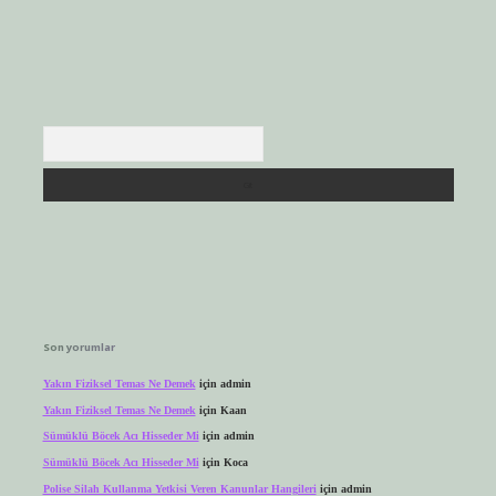
Arama
Son yorumlar
Yakın Fiziksel Temas Ne Demek
için
admin
Yakın Fiziksel Temas Ne Demek
için
Kaan
Sümüklü Böcek Acı Hisseder Mi
için
admin
Sümüklü Böcek Acı Hisseder Mi
için
Koca
Polise Silah Kullanma Yetkisi Veren Kanunlar Hangileri
için
admin