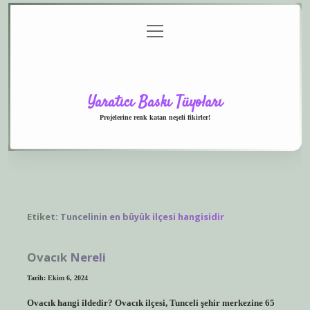
menüyü
Anasayfa
Gizlilik
Yasal
Hakkımızda
aç
Politikası
Uyarı
Yaratıcı Baskı Tüyoları
Projelerine renk katan neşeli fikirler!
Etiket:
Tuncelinin en büyük ilçesi hangisidir
Ovacık Nereli
Tarih: Ekim 6, 2024
Ovacık hangi ildedir? Ovacık ilçesi, Tunceli şehir merkezine 65