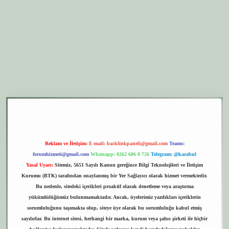
r.xyz
elexbet giriş
Reklam ve İletişim:
E-mail:
backlinkpaneli@gmail.com
Teams:
forumhizmeti@gmail.com
Whatsapp: 0262 606 0 726
Telegram: @karabul
Yasal Uyarı:
Sitemiz, 5651 Sayılı Kanun gereğince Bilgi Teknolojileri ve İletişim
Kurumu (BTK) tarafından onaylanmış bir Yer Sağlayıcı olarak hizmet vermektedir.
Bu nedenle, sitedeki içerikleri proaktif olarak denetleme veya araştırma
yükümlülüğümüz bulunmamaktadır. Ancak, üyelerimiz yazdıkları içeriklerin
sorumluluğunu taşımakta olup, siteye üye olarak bu sorumluluğu kabul etmiş
sayılırlar. Bu internet sitesi, herhangi bir marka, kurum veya şahıs şirketi ile hiçbir