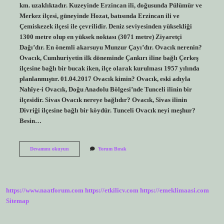
km. uzaklıktadır. Kuzeyinde Erzincan ili, doğusunda Pülümür ve
Merkez ilçesi, güneyinde Hozat, batısında Erzincan ili ve
Çemiskezek ilçesi ile çevrilidir. Deniz seviyesinden yüksekliği
1300 metre olup en yüksek noktası (3071 metre) Ziyaretçi
Dağı’dır. En önemli akarsuyu Munzur Çayı’dır. Ovacık nerenin?
Ovacık, Cumhuriyetin ilk döneminde Çankırı iline bağlı Çerkeş
ilçesine bağlı bir bucak iken, ilçe olarak kurulması 1957 yılında
planlanmıştır. 01.04.2017 Ovacık kimin? Ovacık, eski adıyla
Nahîye-i Ovacık, Doğu Anadolu Bölgesi’nde Tunceli ilinin bir
ilçesidir. Sivas Ovacık nereye bağlıdır? Ovacık, Sivas ilinin
Divriği ilçesine bağlı bir köydür. Tunceli Ovacık neyi meşhur?
Besin…
Ovacık
Devamını okuyun
Yorum Bırak
Nereli
https://www.naatforum.com
https://etkilicv.com
https://emeklimaasi.com
Sitemap