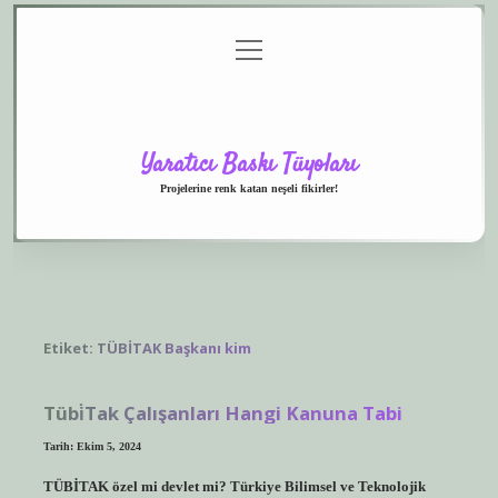
menüyü
Anasayfa
Gizlilik
Yasal
Hakkımızda
aç
Politikası
Uyarı
Yaratıcı Baskı Tüyoları
Projelerine renk katan neşeli fikirler!
Etiket:
TÜBİTAK Başkanı kim
Tübi̇Tak Çalışanları Hangi Kanuna Tabi
Tarih: Ekim 5, 2024
TÜBİTAK özel mi devlet mi? Türkiye Bilimsel ve Teknolojik