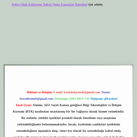
Polise Silah Kullanma Yetkisi Veren Kanunlar Hangileri
için
admin
er.xyz
elexbet giriş
Reklam ve İletişim:
E-mail:
backlinkpaneli@gmail.com
Teams:
forumhizmeti@gmail.com
Whatsapp: 0262 606 0 726
Telegram: @karabul
Yasal Uyarı:
Sitemiz, 5651 Sayılı Kanun gereğince Bilgi Teknolojileri ve İletişim
Kurumu (BTK) tarafından onaylanmış bir Yer Sağlayıcı olarak hizmet vermektedir.
Bu nedenle, sitedeki içerikleri proaktif olarak denetleme veya araştırma
yükümlülüğümüz bulunmamaktadır. Ancak, üyelerimiz yazdıkları içeriklerin
sorumluluğunu taşımakta olup, siteye üye olarak bu sorumluluğu kabul etmiş