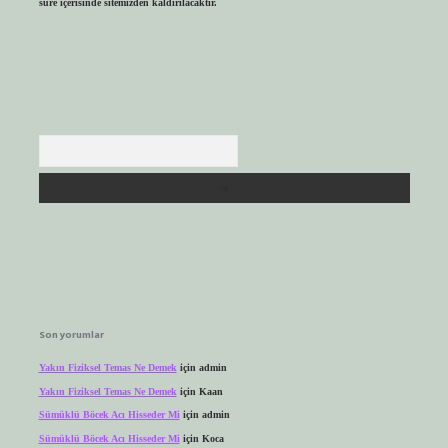
süre içerisinde sitemizden kaldırılacaktır.
Arama
Son yorumlar
Yakın Fiziksel Temas Ne Demek
için
admin
Yakın Fiziksel Temas Ne Demek
için
Kaan
Sümüklü Böcek Acı Hisseder Mi
için
admin
Sümüklü Böcek Acı Hisseder Mi
için
Koca