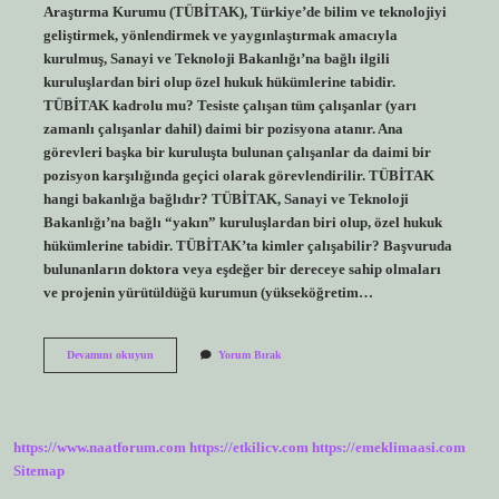
Araştırma Kurumu (TÜBİTAK), Türkiye’de bilim ve teknolojiyi
geliştirmek, yönlendirmek ve yaygınlaştırmak amacıyla
kurulmuş, Sanayi ve Teknoloji Bakanlığı’na bağlı ilgili
kuruluşlardan biri olup özel hukuk hükümlerine tabidir.
TÜBİTAK kadrolu mu? Tesiste çalışan tüm çalışanlar (yarı
zamanlı çalışanlar dahil) daimi bir pozisyona atanır. Ana
görevleri başka bir kuruluşta bulunan çalışanlar da daimi bir
pozisyon karşılığında geçici olarak görevlendirilir. TÜBİTAK
hangi bakanlığa bağlıdır? TÜBİTAK, Sanayi ve Teknoloji
Bakanlığı’na bağlı “yakın” kuruluşlardan biri olup, özel hukuk
hükümlerine tabidir. TÜBİTAK’ta kimler çalışabilir? Başvuruda
bulunanların doktora veya eşdeğer bir dereceye sahip olmaları
ve projenin yürütüldüğü kurumun (yükseköğretim…
Tübi̇Tak
Devamını okuyun
Yorum Bırak
Çalışanları
Hangi
Kanuna
Tabi
https://www.naatforum.com
https://etkilicv.com
https://emeklimaasi.com
Sitemap