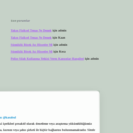
Son yorumlar
Yakın Fiziksel Temas Ne Demek
için
admin
Yakın Fiziksel Temas Ne Demek
için
Kaan
Sümüklü Böcek Acı Hisseder Mi
için
admin
Sümüklü Böcek Acı Hisseder Mi
için
Koca
Polise Silah Kullanma Yetkisi Veren Kanunlar Hangileri
için
admin
m: @karabul
eki içerikleri proaktif olarak denetleme veya araştırma yükümlülüğümüz
a, kurum veya şahıs şirketi ile hiçbir bağlantısı bulunmamaktadır. Sitede