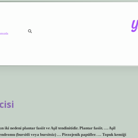
Y
ımızda
https://betci.co/
vdcasino
cisi
iki nedeni plantar fasiit ve Aşil tendinitidir. Plantar fasiit. … Aşil
endromu (bursitli veya bursitsiz) … Piezojenik papüller. … Topuk kemiği