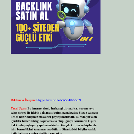
Reklam ve İletişim:
Skype: live:.cid.575569c608265c69
Yasal Uyarı:
Bu internet sitesi, herhangi bir marka, kurum veya
şahıs şirketi ile hiçbir bağlantısı bulunmamaktadır. Sitede yalnızca
kendi hazırladığımız makaleler paylaşılmaktadır. Burada yer alan
içerikler haber niteliği taşımamakta olup, gerçek kurum ve kişiler
hakkında paylaşım yapılmamaktadır. Gerçek kurum ve kişiler ile
isim benzerlikleri tamamen tesadüfidir. Sitemizdeki bilgiler taslak
halindedir ve tavsiye niteliği taşımazlar.