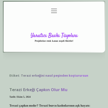
menüyü
Anasayfa
Gizlilik
Yasal
Hakkımızda
aç
Politikası
Uyarı
Yaratıcı Baskı Tüyoları
Projelerine renk katan neşeli fikirler!
Etiket:
Terazi erkeğini nasıl peşinden koşturursun
Terazi Erkeği Çapkın Olur Mu
Tarih: Ekim 5, 2024
Terazi çapkın mıdır? Terazi burcu kadınlarının aşk hayatı: