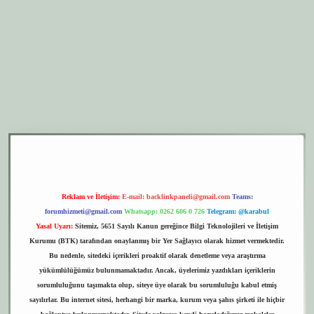
per.xyz
elexbet giriş
Reklam ve İletişim:
E-mail:
backlinkpaneli@gmail.com
Teams:
forumhizmeti@gmail.com
Whatsapp: 0262 606 0 726
Telegram: @karabul
Yasal Uyarı:
Sitemiz, 5651 Sayılı Kanun gereğince Bilgi Teknolojileri ve İletişim
Kurumu (BTK) tarafından onaylanmış bir Yer Sağlayıcı olarak hizmet vermektedir.
Bu nedenle, sitedeki içerikleri proaktif olarak denetleme veya araştırma
yükümlülüğümüz bulunmamaktadır. Ancak, üyelerimiz yazdıkları içeriklerin
sorumluluğunu taşımakta olup, siteye üye olarak bu sorumluluğu kabul etmiş
sayılırlar. Bu internet sitesi, herhangi bir marka, kurum veya şahıs şirketi ile hiçbir