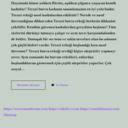
Hayatında kimse yokken flörtöz, aşıkken çılgınca yaşayan komik
kadınlar! Terazi burcu kadınını tanımlamanın en iyi yolu budur.
Terazi erkeği nasıl kadınlardan etkilenir? Nerede ve nasıl
davrandığına dikkat eden Terazi burcu erkeği herkesin dikkatini
çekebilir. Kendine güvenen kadınlardan gerçekten hoşlanır! Tüm
sözlerini dürüstçe tutmaya çalışır ve aynı tavrı karşısındakinden
de bekler. Yumuşak bir ses tonu ve sakin tavırları olan bu adamın
çok güçlü hisleri vardır. Terazi erkeği hoşlandığı kıza nasıl
davranır? Terazi burcu erkeği sevdiği kişiye sürprizler yapmayı
sever. Aynı zamanda bu burcun erkekleri, onlardan
hoşlandıklarını göstermek için çeşitli sürprizler yaparlar. Çok
sosyal…
Terazi
Devamını okuyun
12 Yorum
Erkeği
Çapkın
Olur
Mu
https://www.naatforum.com
https://etkilicv.com
https://emeklimaasi.com
Sitemap