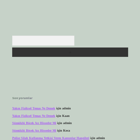
Arama
Son yorumlar
Yakın Fiziksel Temas Ne Demek
için
admin
Yakın Fiziksel Temas Ne Demek
için
Kaan
Sümüklü Böcek Acı Hisseder Mi
için
admin
Sümüklü Böcek Acı Hisseder Mi
için
Koca
Polise Silah Kullanma Yetkisi Veren Kanunlar Hangileri
için
admin