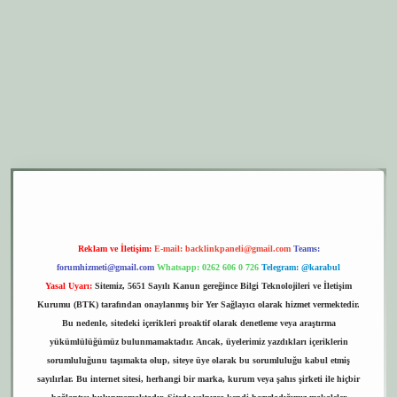
er.xyz
elexbet giriş
Reklam ve İletişim:
E-mail:
backlinkpaneli@gmail.com
Teams:
forumhizmeti@gmail.com
Whatsapp: 0262 606 0 726
Telegram: @karabul
Yasal Uyarı:
Sitemiz, 5651 Sayılı Kanun gereğince Bilgi Teknolojileri ve İletişim
Kurumu (BTK) tarafından onaylanmış bir Yer Sağlayıcı olarak hizmet vermektedir.
Bu nedenle, sitedeki içerikleri proaktif olarak denetleme veya araştırma
yükümlülüğümüz bulunmamaktadır. Ancak, üyelerimiz yazdıkları içeriklerin
sorumluluğunu taşımakta olup, siteye üye olarak bu sorumluluğu kabul etmiş
sayılırlar. Bu internet sitesi, herhangi bir marka, kurum veya şahıs şirketi ile hiçbir