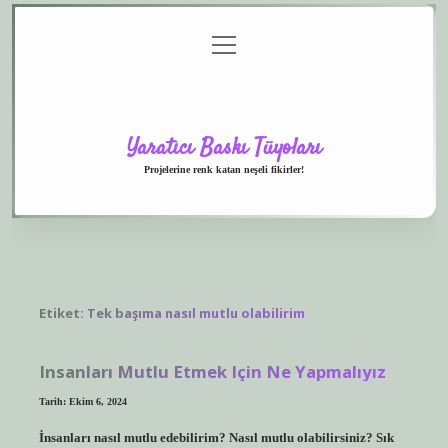
menüyü
Anasayfa
Gizlilik
Yasal
Hakkımızda
aç
Politikası
Uyarı
Yaratıcı Baskı Tüyoları
Projelerine renk katan neşeli fikirler!
Etiket:
Tek başıma nasıl mutlu olabilirim
Insanları Mutlu Etmek Için Ne Yapmalıyız
Tarih: Ekim 6, 2024
İnsanları nasıl mutlu edebilirim? Nasıl mutlu olabilirsiniz? Sık