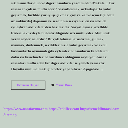
sık minnettar olun ve diğer insanlara yardım edin Makale… Bir
insanı en çok ne mutlu eder? Sosyalleşmek, arkadaşlarla vakit
geçirmek, birlikte yürüyüşe çıkmak, çay ve kahve içmek (elbette
az miktarda) dopamin ve serotonin seviyenizi en iyi şekilde
iyileştiren aktivitelerden bazılarıdır. Sosyalleşmek, özellikle
fiziksel aktiviteyle birleştirildiğinde sizi mutlu eder. Mutluluk
veren şeyler nelerdir? Birçok bilimsel araştırma, gülmek,
uyumak, dinlenmek, sevdiklerinizle vakit geçirmek ve evcil
hayvanlarla oynamak gibi eylemlerin insanların kendilerini
daha iyi hissetmelerine yardımcı olduğunu söylüyor. Ancak
insanları mutlu eden bir diğer aktivite ise yemek yemektir.
Hayatta mutlu olmak için neler yapabiliriz? Aşağıdaki…
Insanları
Devamını okuyun
Yorum Bırak
Mutlu
Etmek
Için
Ne
Yapmalıyız
https://www.naatforum.com
https://etkilicv.com
https://emeklimaasi.com
Sitemap