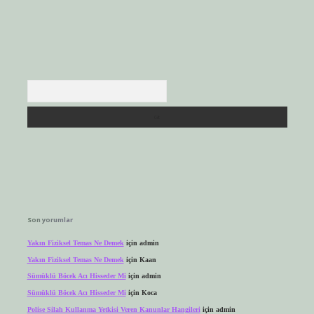
Arama
Son yorumlar
Yakın Fiziksel Temas Ne Demek
için
admin
Yakın Fiziksel Temas Ne Demek
için
Kaan
Sümüklü Böcek Acı Hisseder Mi
için
admin
Sümüklü Böcek Acı Hisseder Mi
için
Koca
Polise Silah Kullanma Yetkisi Veren Kanunlar Hangileri
için
admin