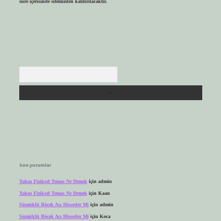
süre içerisinde sitemizden kaldırılacaktır.
Arama
Son yorumlar
Yakın Fiziksel Temas Ne Demek
için
admin
Yakın Fiziksel Temas Ne Demek
için
Kaan
Sümüklü Böcek Acı Hisseder Mi
için
admin
Sümüklü Böcek Acı Hisseder Mi
için
Koca