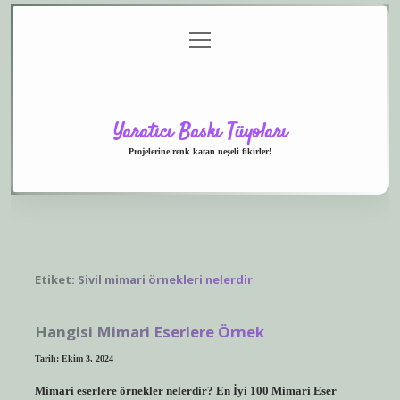
menüyü
Anasayfa
Gizlilik
Yasal
Hakkımızda
aç
Politikası
Uyarı
Yaratıcı Baskı Tüyoları
Projelerine renk katan neşeli fikirler!
Etiket:
Sivil mimari örnekleri nelerdir
Hangisi Mimari Eserlere Örnek
Tarih: Ekim 3, 2024
Mimari eserlere örnekler nelerdir? En İyi 100 Mimari Eser