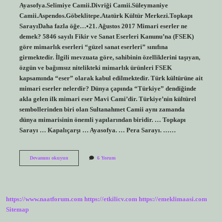
Ayasofya.Selimiye Camii.Divriği Camii.Süleymaniye
Camii.Aspendos.Göbeklitepe.Atatürk Kültür Merkezi.Topkapı
SarayıDaha fazla öğe…•21. Ağustos 2017 Mimari eserler ne
demek? 5846 sayılı Fikir ve Sanat Eserleri Kanunu’na (FSEK)
göre mimarlık eserleri “güzel sanat eserleri” sınıfına
girmektedir. İlgili mevzuata göre, sahibinin özelliklerini taşıyan,
özgün ve bağımsız nitelikteki mimarlık ürünleri FSEK
kapsamında “eser” olarak kabul edilmektedir. Türk kültürüne ait
mimari eserler nelerdir? Dünya çapında “Türkiye” dendiğinde
akla gelen ilk mimari eser Mavi Cami’dir. Türkiye’nin kültürel
sembollerinden biri olan Sultanahmet Camii aynı zamanda
dünya mimarisinin önemli yapılarından biridir. … Topkapı
Sarayı … Kapalıçarşı … Ayasofya. … Pera Sarayı. ……
Hangisi
Devamını okuyun
6 Yorum
Mimari
Eserlere
Örnek
https://www.naatforum.com
https://etkilicv.com
https://emeklimaasi.com
Sitemap