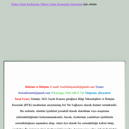
Polise Silah Kullanma Yetkisi Veren Kanunlar Hangileri
için
admin
r.xyz
elexbet giriş
Reklam ve İletişim:
E-mail:
backlinkpaneli@gmail.com
Teams:
forumhizmeti@gmail.com
Whatsapp: 0262 606 0 726
Telegram: @karabul
Yasal Uyarı:
Sitemiz, 5651 Sayılı Kanun gereğince Bilgi Teknolojileri ve İletişim
Kurumu (BTK) tarafından onaylanmış bir Yer Sağlayıcı olarak hizmet vermektedir.
Bu nedenle, sitedeki içerikleri proaktif olarak denetleme veya araştırma
yükümlülüğümüz bulunmamaktadır. Ancak, üyelerimiz yazdıkları içeriklerin
sorumluluğunu taşımakta olup, siteye üye olarak bu sorumluluğu kabul etmiş