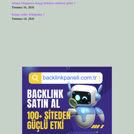
Adana Otogarına hangi belediye otobüsü gider ?
Temmuz 16, 2026
Kotan nedir Wikipedia ?
Temmuz 14, 2026