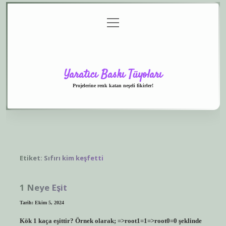
menüyü
Anasayfa
Gizlilik
Yasal
Hakkımızda
aç
Politikası
Uyarı
Yaratıcı Baskı Tüyoları
Projelerine renk katan neşeli fikirler!
Etiket:
Sıfırı kim keşfetti
1 Neye Eşit
Tarih: Ekim 5, 2024
Kök 1 kaça eşittir? Örnek olarak; =>root1=1=>root0=0 şeklinde