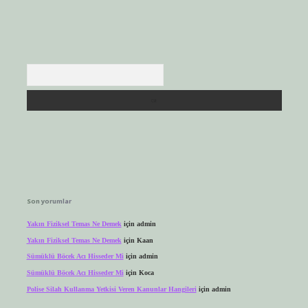
Arama
Son yorumlar
Yakın Fiziksel Temas Ne Demek
için
admin
Yakın Fiziksel Temas Ne Demek
için
Kaan
Sümüklü Böcek Acı Hisseder Mi
için
admin
Sümüklü Böcek Acı Hisseder Mi
için
Koca
Polise Silah Kullanma Yetkisi Veren Kanunlar Hangileri
için
admin