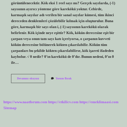
görüntülenecektir. Kök eksi 1 reel sayı mı? Gerçek sayılarda, (-1)
sayısının ayırıcı yönteme göre karekökü yoktur. Cebirde,
karmaşık sayılar adı verilen bir sanal sayılar kümesi, tüm ikinci
dereceden denklemleri çözülebilir kılmak için oluşturulur. Buna
göre, karmaşık bir sayı olan i, (-1) sayısının karekökü olarak
belirlenir. Kök içinde neye eşittir? Kök, kökün derecesine eşit bir
çarpan veya onun tam sayı katı içeriyorsa, o çarpanın kuvveti
kökün derecesine bölünerek kökten çıkarılabilir. Kökün tüm
çarpanları bu şekilde kökten çıkarılabilirse, kök işareti ifadeden
kaybolur. √ 0 nedir? 0’ın karekökü de 0’dır. Bunun nedeni, 0’ın 0
ile…
1
Devamını okuyun
Yorum Bırak
Neye
Eşit
https://www.naatforum.com
https://etkilicv.com
https://emeklimaasi.com
Sitemap