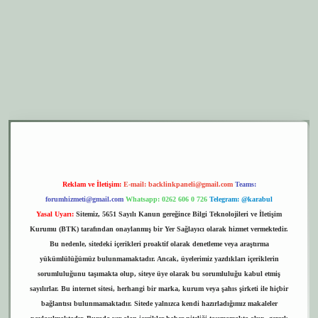
er.xyz
elexbet giriş
Reklam ve İletişim:
E-mail:
backlinkpaneli@gmail.com
Teams:
forumhizmeti@gmail.com
Whatsapp: 0262 606 0 726
Telegram: @karabul
Yasal Uyarı:
Sitemiz, 5651 Sayılı Kanun gereğince Bilgi Teknolojileri ve İletişim
Kurumu (BTK) tarafından onaylanmış bir Yer Sağlayıcı olarak hizmet vermektedir.
Bu nedenle, sitedeki içerikleri proaktif olarak denetleme veya araştırma
yükümlülüğümüz bulunmamaktadır. Ancak, üyelerimiz yazdıkları içeriklerin
sorumluluğunu taşımakta olup, siteye üye olarak bu sorumluluğu kabul etmiş
sayılırlar. Bu internet sitesi, herhangi bir marka, kurum veya şahıs şirketi ile hiçbir
bağlantısı bulunmamaktadır. Sitede yalnızca kendi hazırladığımız makaleler