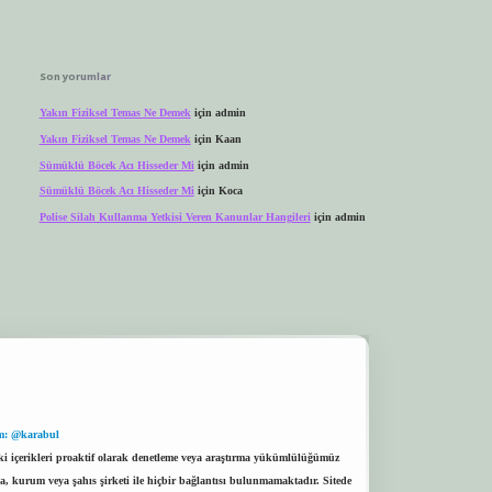
Son yorumlar
Yakın Fiziksel Temas Ne Demek
için
admin
Yakın Fiziksel Temas Ne Demek
için
Kaan
Sümüklü Böcek Acı Hisseder Mi
için
admin
Sümüklü Böcek Acı Hisseder Mi
için
Koca
Polise Silah Kullanma Yetkisi Veren Kanunlar Hangileri
için
admin
m: @karabul
eki içerikleri proaktif olarak denetleme veya araştırma yükümlülüğümüz
a, kurum veya şahıs şirketi ile hiçbir bağlantısı bulunmamaktadır. Sitede