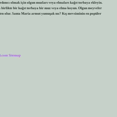
ardımcı olmak için olgun muzları veya elmaları kağıt torbaya ekleyin.
a birlikte bir kağıt torbaya bir muz veya elma koyun. Olgun meyveler
neden olur. Santa Maria armut yumuşak mı? Kış mevsiminin en popüler
i.com
Sitemap