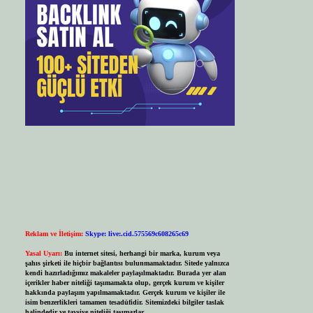
Reklam ve İletişim:
Skype: live:.cid.575569c608265c69
Yasal Uyarı:
Bu internet sitesi, herhangi bir marka, kurum veya
şahıs şirketi ile hiçbir bağlantısı bulunmamaktadır. Sitede yalnızca
kendi hazırladığımız makaleler paylaşılmaktadır. Burada yer alan
içerikler haber niteliği taşımamakta olup, gerçek kurum ve kişiler
hakkında paylaşım yapılmamaktadır. Gerçek kurum ve kişiler ile
isim benzerlikleri tamamen tesadüfidir. Sitemizdeki bilgiler taslak
halindedir ve tavsiye niteliği taşımazlar.