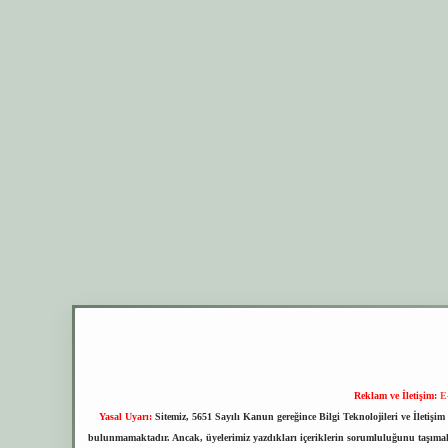
Reklam ve İletişim:
E
Yasal Uyarı:
Sitemiz, 5651 Sayılı Kanun gereğince Bilgi Teknolojileri ve İletiş
bulunmamaktadır. Ancak, üyelerimiz yazdıkları içeriklerin sorumluluğunu taşımakta