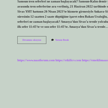
Samsun tren seferleri ne zaman başlayacak? Samsun-Kalın demir y
arasında tren seferlerine ara verilmiş, 21 Haziran 2022 tarihinde s
Sivas YHT hattının 26 Nisan 2023’te hizmete girmesiyle Ankara-S
süresinin 12 saatten 2 saate düştüğüne işaret eden Bakan Uraloğlu,
seferleri ne zaman başlayacak? Amasya’dan Sivas’a trenle yolculu
ilk sefer 11:45’te ve son sefer 11:45’te. Amasya’dan Sivas’a trenle
Samsun
Devamını okuyun
Yorum Bırak
Sivas
Arası
Tren
Seferleri
Ne
https://www.naatforum.com
https://etkilicv.com
https://emeklimaas
Zaman
Başlayacak