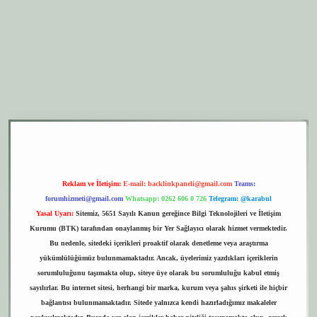
bet yeni giriş
betexper.xyz
elexbet giriş
Reklam ve İletişim:
E-mail:
backlinkpaneli@gmail.com
Teams:
forumhizmeti@gmail.com
Whatsapp: 0262 606 0 726
Telegram: @karabul
Yasal Uyarı:
Sitemiz, 5651 Sayılı Kanun gereğince Bilgi Teknolojileri ve İletişim
Kurumu (BTK) tarafından onaylanmış bir Yer Sağlayıcı olarak hizmet vermektedir.
Bu nedenle, sitedeki içerikleri proaktif olarak denetleme veya araştırma
yükümlülüğümüz bulunmamaktadır. Ancak, üyelerimiz yazdıkları içeriklerin
sorumluluğunu taşımakta olup, siteye üye olarak bu sorumluluğu kabul etmiş
sayılırlar. Bu internet sitesi, herhangi bir marka, kurum veya şahıs şirketi ile hiçbir
bağlantısı bulunmamaktadır. Sitede yalnızca kendi hazırladığımız makaleler