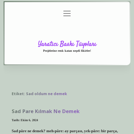
menüyü
Anasayfa
Gizlilik
Yasal
Hakkımızda
aç
Politikası
Uyarı
Yaratıcı Baskı Tüyoları
Projelerine renk katan neşeli fikirler!
Etiket:
Sad oldum ne demek
Sad Pare Kılmak Ne Demek
Tarih: Ekim 6, 2024
Sad pâre ne demek? meh-pâre: ay parçası, yek-pâre: bir parça,