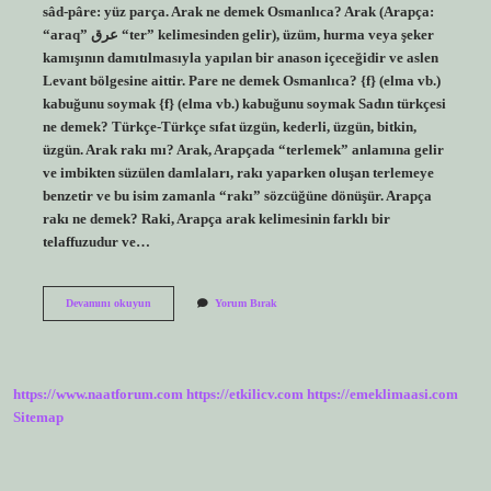
sâd-pâre: yüz parça. Arak ne demek Osmanlıca? Arak (Arapça:
“araq” ﻋﺮﻕ “ter” kelimesinden gelir), üzüm, hurma veya şeker
kamışının damıtılmasıyla yapılan bir anason içeceğidir ve aslen
Levant bölgesine aittir. Pare ne demek Osmanlıca? {f} (elma vb.)
kabuğunu soymak {f} (elma vb.) kabuğunu soymak Sadın türkçesi
ne demek? Türkçe-Türkçe sıfat üzgün, kederli, üzgün, bitkin,
üzgün. Arak rakı mı? Arak, Arapçada “terlemek” anlamına gelir
ve imbikten süzülen damlaları, rakı yaparken oluşan terlemeye
benzetir ve bu isim zamanla “rakı” sözcüğüne dönüşür. Arapça
rakı ne demek? Raki, Arapça arak kelimesinin farklı bir
telaffuzudur ve…
Sad
Devamını okuyun
Yorum Bırak
Pare
Kılmak
Ne
Demek
https://www.naatforum.com
https://etkilicv.com
https://emeklimaasi.com
Sitemap