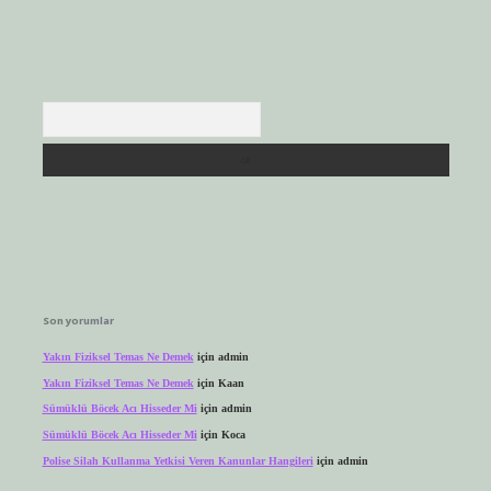
Arama
Son yorumlar
Yakın Fiziksel Temas Ne Demek
için
admin
Yakın Fiziksel Temas Ne Demek
için
Kaan
Sümüklü Böcek Acı Hisseder Mi
için
admin
Sümüklü Böcek Acı Hisseder Mi
için
Koca
Polise Silah Kullanma Yetkisi Veren Kanunlar Hangileri
için
admin