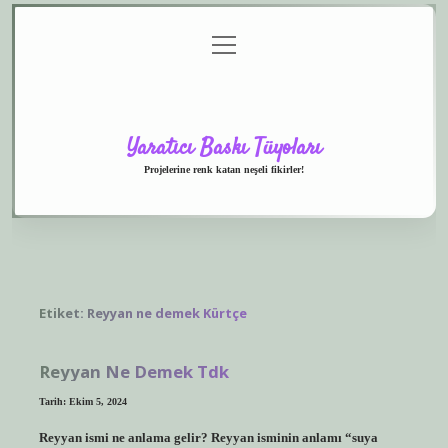
menüyü
Anasayfa
Gizlilik
Yasal
Hakkımızda
aç
Politikası
Uyarı
Yaratıcı Baskı Tüyoları
Projelerine renk katan neşeli fikirler!
Etiket:
Reyyan ne demek Kürtçe
Reyyan Ne Demek Tdk
Tarih: Ekim 5, 2024
Reyyan ismi ne anlama gelir? Reyyan isminin anlamı “suya