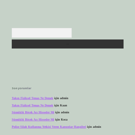
Arama
Son yorumlar
Yakın Fiziksel Temas Ne Demek
için
admin
Yakın Fiziksel Temas Ne Demek
için
Kaan
Sümüklü Böcek Acı Hisseder Mi
için
admin
Sümüklü Böcek Acı Hisseder Mi
için
Koca
Polise Silah Kullanma Yetkisi Veren Kanunlar Hangileri
için
admin