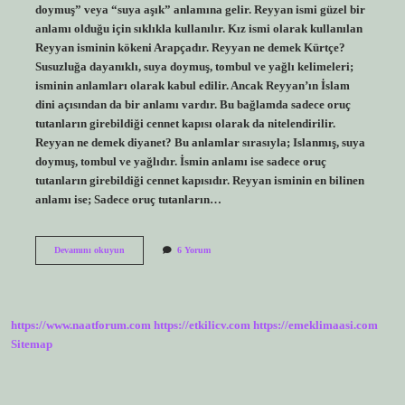
doymuş” veya “suya aşık” anlamına gelir. Reyyan ismi güzel bir
anlamı olduğu için sıklıkla kullanılır. Kız ismi olarak kullanılan
Reyyan isminin kökeni Arapçadır. Reyyan ne demek Kürtçe?
Susuzluğa dayanıklı, suya doymuş, tombul ve yağlı kelimeleri;
isminin anlamları olarak kabul edilir. Ancak Reyyan’ın İslam
dini açısından da bir anlamı vardır. Bu bağlamda sadece oruç
tutanların girebildiği cennet kapısı olarak da nitelendirilir.
Reyyan ne demek diyanet? Bu anlamlar sırasıyla; Islanmış, suya
doymuş, tombul ve yağlıdır. İsmin anlamı ise sadece oruç
tutanların girebildiği cennet kapısıdır. Reyyan isminin en bilinen
anlamı ise; Sadece oruç tutanların…
Reyyan
Devamını okuyun
6 Yorum
Ne
Demek
Tdk
https://www.naatforum.com
https://etkilicv.com
https://emeklimaasi.com
Sitemap