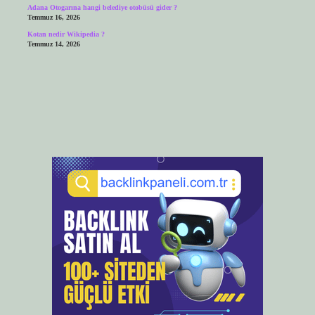
Adana Otogarına hangi belediye otobüsü gider ?
Temmuz 16, 2026
Kotan nedir Wikipedia ?
Temmuz 14, 2026