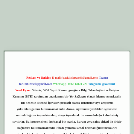
xper.xyz
elexbet giriş
Reklam ve İletişim:
E-mail:
backlinkpaneli@gmail.com
Teams:
forumhizmeti@gmail.com
Whatsapp: 0262 606 0 726
Telegram: @karabul
Yasal Uyarı:
Sitemiz, 5651 Sayılı Kanun gereğince Bilgi Teknolojileri ve İletişim
Kurumu (BTK) tarafından onaylanmış bir Yer Sağlayıcı olarak hizmet vermektedir.
Bu nedenle, sitedeki içerikleri proaktif olarak denetleme veya araştırma
yükümlülüğümüz bulunmamaktadır. Ancak, üyelerimiz yazdıkları içeriklerin
sorumluluğunu taşımakta olup, siteye üye olarak bu sorumluluğu kabul etmiş
sayılırlar. Bu internet sitesi, herhangi bir marka, kurum veya şahıs şirketi ile hiçbir
bağlantısı bulunmamaktadır. Sitede yalnızca kendi hazırladığımız makaleler