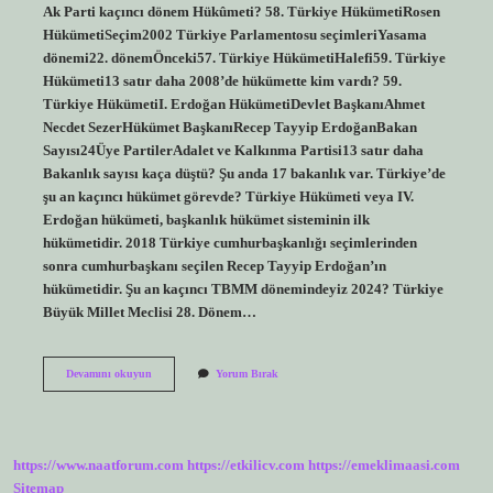
Ak Parti kaçıncı dönem Hükûmeti? 58. Türkiye HükümetiRosen
HükümetiSeçim2002 Türkiye Parlamentosu seçimleriYasama
dönemi22. dönemÖnceki57. Türkiye HükümetiHalefi59. Türkiye
Hükümeti13 satır daha 2008’de hükümette kim vardı? 59.
Türkiye HükümetiI. Erdoğan HükümetiDevlet BaşkanıAhmet
Necdet SezerHükümet BaşkanıRecep Tayyip ErdoğanBakan
Sayısı24Üye PartilerAdalet ve Kalkınma Partisi13 satır daha
Bakanlık sayısı kaça düştü? Şu anda 17 bakanlık var. Türkiye’de
şu an kaçıncı hükümet görevde? Türkiye Hükümeti veya IV.
Erdoğan hükümeti, başkanlık hükümet sisteminin ilk
hükümetidir. 2018 Türkiye cumhurbaşkanlığı seçimlerinden
sonra cumhurbaşkanı seçilen Recep Tayyip Erdoğan’ın
hükümetidir. Şu an kaçıncı TBMM dönemindeyiz 2024? Türkiye
Büyük Millet Meclisi 28. Dönem…
Türkiye
Devamını okuyun
Yorum Bırak
Şu
An
Kaçıncı
Hükümet
https://www.naatforum.com
https://etkilicv.com
https://emeklimaasi.com
Sitemap