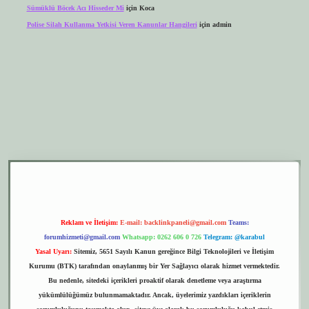
Sümüklü Böcek Acı Hisseder Mi
için
Koca
Polise Silah Kullanma Yetkisi Veren Kanunlar Hangileri
için
admin
er.xyz
elexbet giriş
Reklam ve İletişim:
E-mail:
backlinkpaneli@gmail.com
Teams:
forumhizmeti@gmail.com
Whatsapp: 0262 606 0 726
Telegram: @karabul
Yasal Uyarı:
Sitemiz, 5651 Sayılı Kanun gereğince Bilgi Teknolojileri ve İletişim
Kurumu (BTK) tarafından onaylanmış bir Yer Sağlayıcı olarak hizmet vermektedir.
Bu nedenle, sitedeki içerikleri proaktif olarak denetleme veya araştırma
yükümlülüğümüz bulunmamaktadır. Ancak, üyelerimiz yazdıkları içeriklerin