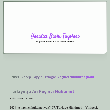
menüyü
Anasayfa
Gizlilik
Yasal
Hakkımızda
aç
Politikası
Uyarı
Yaratıcı Baskı Tüyoları
Projelerine renk katan neşeli fikirler!
Etiket:
Recep Tayyip Erdoğan kaçıncı cumhurbaşkanı
Türkiye Şu An Kaçıncı Hükümet
Tarih: Aralık 16, 2024
2024’te kaçıncı hükümet var? 67. Türkiye Hükümeti – Vikipedi.