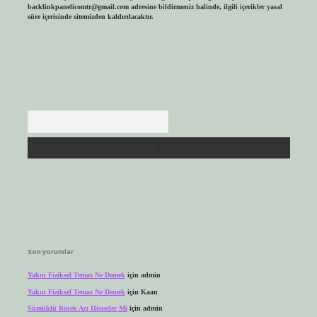
backlinkpanelicomtr@gmail.com
adresine bildirmeniz halinde, ilgili içerikler yasal
süre içerisinde sitemizden kaldırılacaktır.
Arama
Son yorumlar
Yakın Fiziksel Temas Ne Demek
için
admin
Yakın Fiziksel Temas Ne Demek
için
Kaan
Sümüklü Böcek Acı Hisseder Mi
için
admin