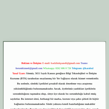
er.xyz
elexbet giriş
Reklam ve İletişim:
E-mail:
backlinkpaneli@gmail.com
Teams:
forumhizmeti@gmail.com
Whatsapp: 0262 606 0 726
Telegram: @karabul
Yasal Uyarı:
Sitemiz, 5651 Sayılı Kanun gereğince Bilgi Teknolojileri ve İletişim
Kurumu (BTK) tarafından onaylanmış bir Yer Sağlayıcı olarak hizmet vermektedir.
Bu nedenle, sitedeki içerikleri proaktif olarak denetleme veya araştırma
yükümlülüğümüz bulunmamaktadır. Ancak, üyelerimiz yazdıkları içeriklerin
sorumluluğunu taşımakta olup, siteye üye olarak bu sorumluluğu kabul etmiş
sayılırlar. Bu internet sitesi, herhangi bir marka, kurum veya şahıs şirketi ile hiçbir
bağlantısı bulunmamaktadır. Sitede yalnızca kendi hazırladığımız makaleler