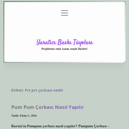
menüyü
Anasayfa
Gizlilik
Yasal
Hakkımızda
aç
Politikası
Uyarı
Yaratıcı Baskı Tüyoları
Projelerine renk katan neşeli fikirler!
Etiket:
Pıt pıt çorbası nedir
Pum Pum Çorbası Nasıl Yapılır
Tarih: Ekim 5, 2024
Bartın’ın Pumpum çorbası nasıl yapılır? Pumpum Çorbası –