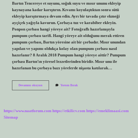
Bartın Tencereye et suyunu, soğuk suyu ve mısır ununu ekleyip
kaynayana kadar karıştırın. Kıvamı koyulaştıktan sonra sütü
ekleyip karıştırmaya devam edin. Ayrı bir tavada çıtır ekmeği
ayçiçek yağıyla kavurun. Çorbaya tuz ve karabiber ekleyin.
Ponpon çorbası hangi yöreye ait? Fotoğraflı hazırlanışıyla
pumpum çorbası tarifi. Hangi yöreye ait olduğunu merak ettiren
pumpum çorbası, Bartın yöresine ait bir çorbadır. Mısır unundan
yapılan ve yapımı oldukça kolay olan pumpum çorbası nasıl
hazırlanır? 8 Aralık 2018 Pumpum hangi yöreye aittir? Pumpum
çorbası Bartın’ın yöresel lezzetlerinden biridir. Mısır unu ile
hazırlanan bu çorbaya bazı yörelerde nişasta katılarak…
Pum
Devamını okuyun
Yorum Bırak
Pum
Çorbası
Nasıl
Yapılır
https://www.naatforum.com
https://etkilicv.com
https://emeklimaasi.com
Sitemap