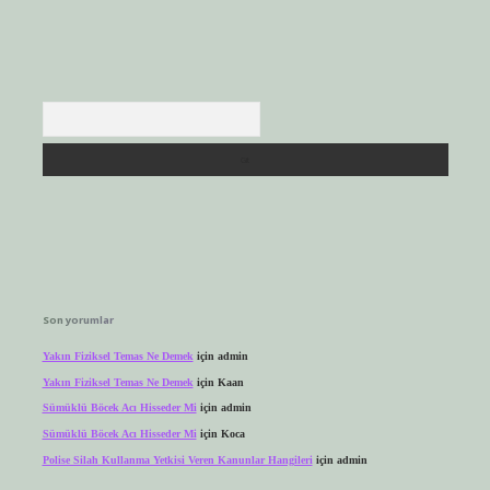
Arama
Son yorumlar
Yakın Fiziksel Temas Ne Demek
için
admin
Yakın Fiziksel Temas Ne Demek
için
Kaan
Sümüklü Böcek Acı Hisseder Mi
için
admin
Sümüklü Böcek Acı Hisseder Mi
için
Koca
Polise Silah Kullanma Yetkisi Veren Kanunlar Hangileri
için
admin