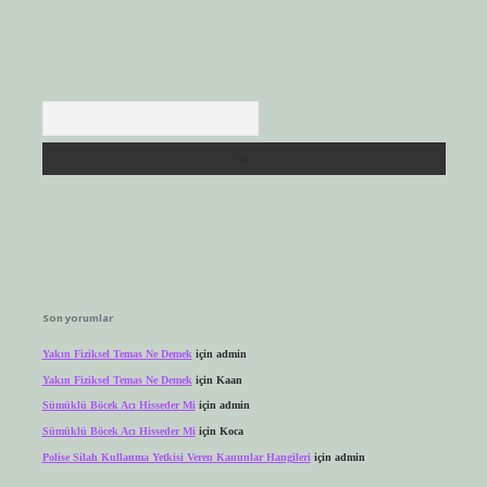
Arama
Son yorumlar
Yakın Fiziksel Temas Ne Demek
için
admin
Yakın Fiziksel Temas Ne Demek
için
Kaan
Sümüklü Böcek Acı Hisseder Mi
için
admin
Sümüklü Böcek Acı Hisseder Mi
için
Koca
Polise Silah Kullanma Yetkisi Veren Kanunlar Hangileri
için
admin