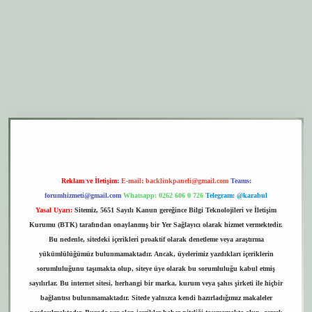
er.xyz
elexbet giriş
Reklam ve İletişim:
E-mail:
backlinkpaneli@gmail.com
Teams:
forumhizmeti@gmail.com
Whatsapp: 0262 606 0 726
Telegram: @karabul
Yasal Uyarı:
Sitemiz, 5651 Sayılı Kanun gereğince Bilgi Teknolojileri ve İletişim
Kurumu (BTK) tarafından onaylanmış bir Yer Sağlayıcı olarak hizmet vermektedir.
Bu nedenle, sitedeki içerikleri proaktif olarak denetleme veya araştırma
yükümlülüğümüz bulunmamaktadır. Ancak, üyelerimiz yazdıkları içeriklerin
sorumluluğunu taşımakta olup, siteye üye olarak bu sorumluluğu kabul etmiş
sayılırlar. Bu internet sitesi, herhangi bir marka, kurum veya şahıs şirketi ile hiçbir
bağlantısı bulunmamaktadır. Sitede yalnızca kendi hazırladığımız makaleler