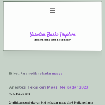
menüyü
Anasayfa
Gizlilik
Yasal
Hakkımızda
aç
Politikası
Uyarı
Yaratıcı Baskı Tüyoları
Projelerine renk katan neşeli fikirler!
Etiket:
Paramedik ne kadar maaş alır
Anestezi Teknikeri Maaşı Ne Kadar 2023
Tarih: Ekim 5, 2024
2 yıllık anestezi okuyan biri ne kadar maaş alır? Kullanıcıların