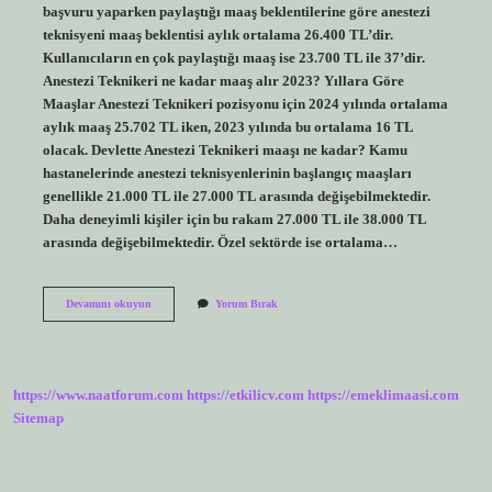
başvuru yaparken paylaştığı maaş beklentilerine göre anestezi
teknisyeni maaş beklentisi aylık ortalama 26.400 TL’dir.
Kullanıcıların en çok paylaştığı maaş ise 23.700 TL ile 37’dir.
Anestezi Teknikeri ne kadar maaş alır 2023? Yıllara Göre
Maaşlar Anestezi Teknikeri pozisyonu için 2024 yılında ortalama
aylık maaş 25.702 TL iken, 2023 yılında bu ortalama 16 TL
olacak. Devlette Anestezi Teknikeri maaşı ne kadar? Kamu
hastanelerinde anestezi teknisyenlerinin başlangıç ​​maaşları
genellikle 21.000 TL ile 27.000 TL arasında değişebilmektedir.
Daha deneyimli kişiler için bu rakam 27.000 TL ile 38.000 TL
arasında değişebilmektedir. Özel sektörde ise ortalama…
Anestezi
Devamını okuyun
Yorum Bırak
Teknikeri
Maaşı
Ne
Kadar
2023
https://www.naatforum.com
https://etkilicv.com
https://emeklimaasi.com
Sitemap