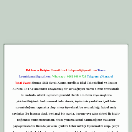
er.xyz
elexbet giriş
Reklam ve İletişim:
E-mail:
backlinkpaneli@gmail.com
Teams:
forumhizmeti@gmail.com
Whatsapp: 0262 606 0 726
Telegram: @karabul
Yasal Uyarı:
Sitemiz, 5651 Sayılı Kanun gereğince Bilgi Teknolojileri ve İletişim
Kurumu (BTK) tarafından onaylanmış bir Yer Sağlayıcı olarak hizmet vermektedir.
Bu nedenle, sitedeki içerikleri proaktif olarak denetleme veya araştırma
yükümlülüğümüz bulunmamaktadır. Ancak, üyelerimiz yazdıkları içeriklerin
sorumluluğunu taşımakta olup, siteye üye olarak bu sorumluluğu kabul etmiş
sayılırlar. Bu internet sitesi, herhangi bir marka, kurum veya şahıs şirketi ile hiçbir
bağlantısı bulunmamaktadır. Sitede yalnızca kendi hazırladığımız makaleler
paylaşılmaktadır. Burada yer alan içerikler haber niteliği taşımamakta olup, gerçek