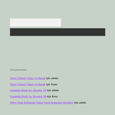
Arama
Son yorumlar
Yakın Fiziksel Temas Ne Demek
için
admin
Yakın Fiziksel Temas Ne Demek
için
Kaan
Sümüklü Böcek Acı Hisseder Mi
için
admin
Sümüklü Böcek Acı Hisseder Mi
için
Koca
Polise Silah Kullanma Yetkisi Veren Kanunlar Hangileri
için
admin