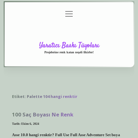
menüyü
Anasayfa
Gizlilik
Yasal
Hakkımızda
aç
Politikası
Uyarı
Yaratıcı Baskı Tüyoları
Projelerine renk katan neşeli fikirler!
Etiket:
Palette 104 hangi renktir
100 Saç Boyası Ne Renk
Tarih: Ekim 6, 2024
Asse 10.0 hangi renktir? Full Use Full Asse Adventure Set boya