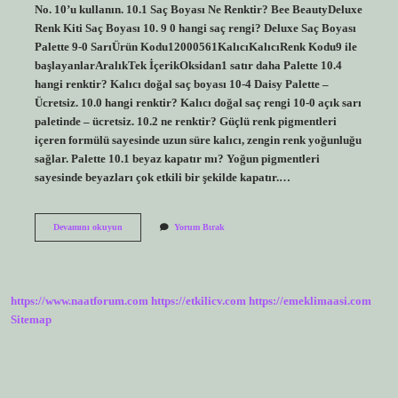
No. 10’u kullanın. 10.1 Saç Boyası Ne Renktir? Bee BeautyDeluxe
Renk Kiti Saç Boyası 10. 9 0 hangi saç rengi? Deluxe Saç Boyası
Palette 9-0 SarıÜrün Kodu12000561KalıcıKalıcıRenk Kodu9 ile
başlayanlarAralıkTek İçerikOksidan1 satır daha Palette 10.4
hangi renktir? Kalıcı doğal saç boyası 10-4 Daisy Palette –
Ücretsiz. 10.0 hangi renktir? Kalıcı doğal saç rengi 10-0 açık sarı
paletinde – ücretsiz. 10.2 ne renktir? Güçlü renk pigmentleri
içeren formülü sayesinde uzun süre kalıcı, zengin renk yoğunluğu
sağlar. Palette 10.1 beyaz kapatır mı? Yoğun pigmentleri
sayesinde beyazları çok etkili bir şekilde kapatır.…
100
Devamını okuyun
Yorum Bırak
Saç
Boyası
Ne
Renk
https://www.naatforum.com
https://etkilicv.com
https://emeklimaasi.com
Sitemap