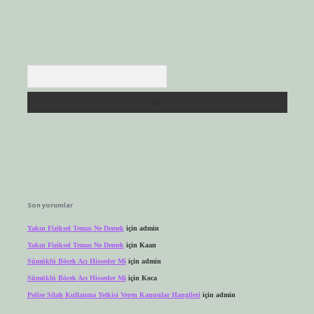
Arama
Son yorumlar
Yakın Fiziksel Temas Ne Demek
için
admin
Yakın Fiziksel Temas Ne Demek
için
Kaan
Sümüklü Böcek Acı Hisseder Mi
için
admin
Sümüklü Böcek Acı Hisseder Mi
için
Koca
Polise Silah Kullanma Yetkisi Veren Kanunlar Hangileri
için
admin