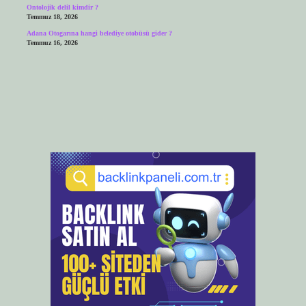
Ontolojik delil kimdir ?
Temmuz 18, 2026
Adana Otogarına hangi belediye otobüsü gider ?
Temmuz 16, 2026