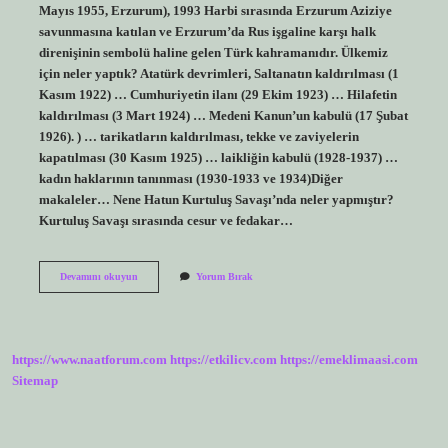
Mayıs 1955, Erzurum), 1993 Harbi sırasında Erzurum Aziziye
savunmasına katılan ve Erzurum’da Rus işgaline karşı halk
direnişinin sembolü haline gelen Türk kahramanıdır. Ülkemiz
için neler yaptık? Atatürk devrimleri, Saltanatın kaldırılması (1
Kasım 1922) … Cumhuriyetin ilanı (29 Ekim 1923) … Hilafetin
kaldırılması (3 Mart 1924) … Medeni Kanun’un kabulü (17 Şubat
1926). ) … tarikatların kaldırılması, tekke ve zaviyelerin
kapatılması (30 Kasım 1925) … laikliğin kabulü (1928-1937) …
kadın haklarının tanınması (1930-1933 ve 1934)Diğer
makaleler… Nene Hatun Kurtuluş Savaşı’nda neler yapmıştır?
Kurtuluş Savaşı sırasında cesur ve fedakar…
Hatun
Devamını okuyun
Yorum Bırak
Ülkemiz
Için
Ne
Yapmıştır
https://www.naatforum.com
https://etkilicv.com
https://emeklimaasi.com
Sitemap