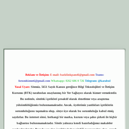
er.xyz
elexbet giriş
Reklam ve İletişim:
E-mail:
backlinkpaneli@gmail.com
Teams:
forumhizmeti@gmail.com
Whatsapp: 0262 606 0 726
Telegram: @karabul
Yasal Uyarı:
Sitemiz, 5651 Sayılı Kanun gereğince Bilgi Teknolojileri ve İletişim
Kurumu (BTK) tarafından onaylanmış bir Yer Sağlayıcı olarak hizmet vermektedir.
Bu nedenle, sitedeki içerikleri proaktif olarak denetleme veya araştırma
yükümlülüğümüz bulunmamaktadır. Ancak, üyelerimiz yazdıkları içeriklerin
sorumluluğunu taşımakta olup, siteye üye olarak bu sorumluluğu kabul etmiş
sayılırlar. Bu internet sitesi, herhangi bir marka, kurum veya şahıs şirketi ile hiçbir
bağlantısı bulunmamaktadır. Sitede yalnızca kendi hazırladığımız makaleler