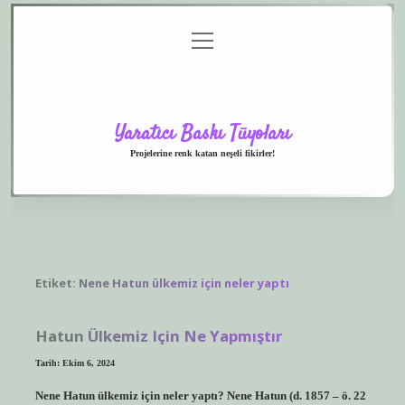
menüyü
Anasayfa
Gizlilik
Yasal
Hakkımızda
aç
Politikası
Uyarı
Yaratıcı Baskı Tüyoları
Projelerine renk katan neşeli fikirler!
Etiket:
Nene Hatun ülkemiz için neler yaptı
Hatun Ülkemiz Için Ne Yapmıştır
Tarih: Ekim 6, 2024
Nene Hatun ülkemiz için neler yaptı? Nene Hatun (d. 1857 – ö. 22