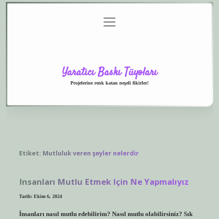
menüyü
Anasayfa
Gizlilik
Yasal
Hakkımızda
aç
Politikası
Uyarı
Yaratıcı Baskı Tüyoları
Projelerine renk katan neşeli fikirler!
Etiket:
Mutluluk veren şeyler nelerdir
Insanları Mutlu Etmek Için Ne Yapmalıyız
Tarih: Ekim 6, 2024
İnsanları nasıl mutlu edebilirim? Nasıl mutlu olabilirsiniz? Sık