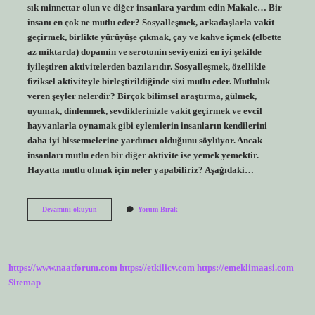
sık minnettar olun ve diğer insanlara yardım edin Makale… Bir
insanı en çok ne mutlu eder? Sosyalleşmek, arkadaşlarla vakit
geçirmek, birlikte yürüyüşe çıkmak, çay ve kahve içmek (elbette
az miktarda) dopamin ve serotonin seviyenizi en iyi şekilde
iyileştiren aktivitelerden bazılarıdır. Sosyalleşmek, özellikle
fiziksel aktiviteyle birleştirildiğinde sizi mutlu eder. Mutluluk
veren şeyler nelerdir? Birçok bilimsel araştırma, gülmek,
uyumak, dinlenmek, sevdiklerinizle vakit geçirmek ve evcil
hayvanlarla oynamak gibi eylemlerin insanların kendilerini
daha iyi hissetmelerine yardımcı olduğunu söylüyor. Ancak
insanları mutlu eden bir diğer aktivite ise yemek yemektir.
Hayatta mutlu olmak için neler yapabiliriz? Aşağıdaki…
Insanları
Devamını okuyun
Yorum Bırak
Mutlu
Etmek
Için
Ne
Yapmalıyız
https://www.naatforum.com
https://etkilicv.com
https://emeklimaasi.com
Sitemap