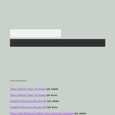
Arama
Son yorumlar
Yakın Fiziksel Temas Ne Demek
için
admin
Yakın Fiziksel Temas Ne Demek
için
Kaan
Sümüklü Böcek Acı Hisseder Mi
için
admin
Sümüklü Böcek Acı Hisseder Mi
için
Koca
Polise Silah Kullanma Yetkisi Veren Kanunlar Hangileri
için
admin