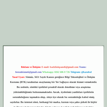
per.xyz
elexbet giriş
Reklam ve İletişim:
E-mail:
backlinkpaneli@gmail.com
Teams:
forumhizmeti@gmail.com
Whatsapp: 0262 606 0 726
Telegram: @karabul
Yasal Uyarı:
Sitemiz, 5651 Sayılı Kanun gereğince Bilgi Teknolojileri ve İletişim
Kurumu (BTK) tarafından onaylanmış bir Yer Sağlayıcı olarak hizmet vermektedir.
Bu nedenle, sitedeki içerikleri proaktif olarak denetleme veya araştırma
yükümlülüğümüz bulunmamaktadır. Ancak, üyelerimiz yazdıkları içeriklerin
sorumluluğunu taşımakta olup, siteye üye olarak bu sorumluluğu kabul etmiş
sayılırlar. Bu internet sitesi, herhangi bir marka, kurum veya şahıs şirketi ile hiçbir