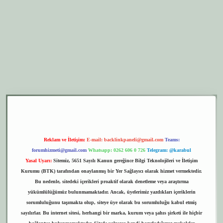
er.xyz
elexbet giriş
Reklam ve İletişim:
E-mail:
backlinkpaneli@gmail.com
Teams:
forumhizmeti@gmail.com
Whatsapp: 0262 606 0 726
Telegram: @karabul
Yasal Uyarı:
Sitemiz, 5651 Sayılı Kanun gereğince Bilgi Teknolojileri ve İletişim
Kurumu (BTK) tarafından onaylanmış bir Yer Sağlayıcı olarak hizmet vermektedir.
Bu nedenle, sitedeki içerikleri proaktif olarak denetleme veya araştırma
yükümlülüğümüz bulunmamaktadır. Ancak, üyelerimiz yazdıkları içeriklerin
sorumluluğunu taşımakta olup, siteye üye olarak bu sorumluluğu kabul etmiş
sayılırlar. Bu internet sitesi, herhangi bir marka, kurum veya şahıs şirketi ile hiçbir