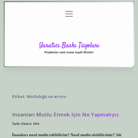
menüyü
Anasayfa
Gizlilik
Yasal
Hakkımızda
aç
Politikası
Uyarı
Yaratıcı Baskı Tüyoları
Projelerine renk katan neşeli fikirler!
Etiket:
Mutluluğu ne artırır
Insanları Mutlu Etmek Için Ne Yapmalıyız
Tarih: Ekim 6, 2024
İnsanları nasıl mutlu edebilirim? Nasıl mutlu olabilirsiniz? Sık