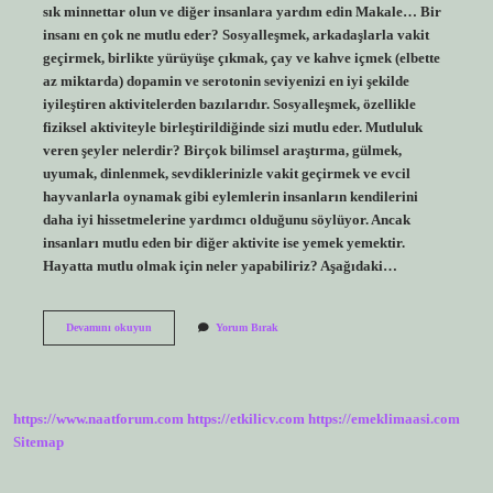
sık minnettar olun ve diğer insanlara yardım edin Makale… Bir
insanı en çok ne mutlu eder? Sosyalleşmek, arkadaşlarla vakit
geçirmek, birlikte yürüyüşe çıkmak, çay ve kahve içmek (elbette
az miktarda) dopamin ve serotonin seviyenizi en iyi şekilde
iyileştiren aktivitelerden bazılarıdır. Sosyalleşmek, özellikle
fiziksel aktiviteyle birleştirildiğinde sizi mutlu eder. Mutluluk
veren şeyler nelerdir? Birçok bilimsel araştırma, gülmek,
uyumak, dinlenmek, sevdiklerinizle vakit geçirmek ve evcil
hayvanlarla oynamak gibi eylemlerin insanların kendilerini
daha iyi hissetmelerine yardımcı olduğunu söylüyor. Ancak
insanları mutlu eden bir diğer aktivite ise yemek yemektir.
Hayatta mutlu olmak için neler yapabiliriz? Aşağıdaki…
Insanları
Devamını okuyun
Yorum Bırak
Mutlu
Etmek
Için
Ne
Yapmalıyız
https://www.naatforum.com
https://etkilicv.com
https://emeklimaasi.com
Sitemap