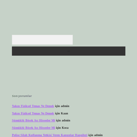
Arama
Son yorumlar
Yakın Fiziksel Temas Ne Demek
için
admin
Yakın Fiziksel Temas Ne Demek
için
Kaan
Sümüklü Böcek Acı Hisseder Mi
için
admin
Sümüklü Böcek Acı Hisseder Mi
için
Koca
Polise Silah Kullanma Yetkisi Veren Kanunlar Hangileri
için
admin