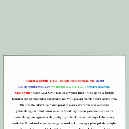
er.xyz
elexbet giriş
Reklam ve İletişim:
E-mail:
backlinkpaneli@gmail.com
Teams:
forumhizmeti@gmail.com
Whatsapp: 0262 606 0 726
Telegram: @karabul
Yasal Uyarı:
Sitemiz, 5651 Sayılı Kanun gereğince Bilgi Teknolojileri ve İletişim
Kurumu (BTK) tarafından onaylanmış bir Yer Sağlayıcı olarak hizmet vermektedir.
Bu nedenle, sitedeki içerikleri proaktif olarak denetleme veya araştırma
yükümlülüğümüz bulunmamaktadır. Ancak, üyelerimiz yazdıkları içeriklerin
sorumluluğunu taşımakta olup, siteye üye olarak bu sorumluluğu kabul etmiş
sayılırlar. Bu internet sitesi, herhangi bir marka, kurum veya şahıs şirketi ile hiçbir