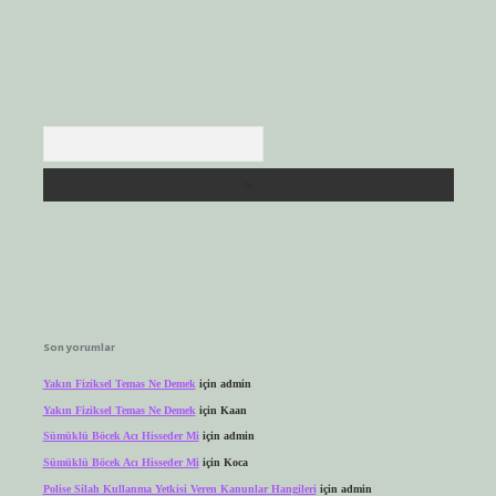
Arama
Son yorumlar
Yakın Fiziksel Temas Ne Demek
için
admin
Yakın Fiziksel Temas Ne Demek
için
Kaan
Sümüklü Böcek Acı Hisseder Mi
için
admin
Sümüklü Böcek Acı Hisseder Mi
için
Koca
Polise Silah Kullanma Yetkisi Veren Kanunlar Hangileri
için
admin