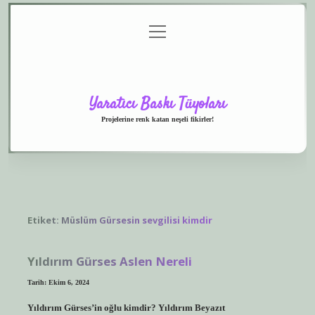
menüyü
Anasayfa
Gizlilik
Yasal
Hakkımızda
aç
Politikası
Uyarı
Yaratıcı Baskı Tüyoları
Projelerine renk katan neşeli fikirler!
Etiket:
Müslüm Gürsesin sevgilisi kimdir
Yıldırım Gürses Aslen Nereli
Tarih: Ekim 6, 2024
Yıldırım Gürses’in oğlu kimdir? Yıldırım Beyazıt