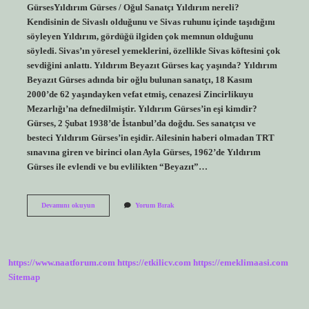
GürsesYıldırım Gürses / Oğul Sanatçı Yıldırım nereli?
Kendisinin de Sivaslı olduğunu ve Sivas ruhunu içinde taşıdığını
söyleyen Yıldırım, gördüğü ilgiden çok memnun olduğunu
söyledi. Sivas’ın yöresel yemeklerini, özellikle Sivas köftesini çok
sevdiğini anlattı. Yıldırım Beyazıt Gürses kaç yaşında? Yıldırım
Beyazıt Gürses adında bir oğlu bulunan sanatçı, 18 Kasım
2000’de 62 yaşındayken vefat etmiş, cenazesi Zincirlikuyu
Mezarlığı’na defnedilmiştir. Yıldırım Gürses’in eşi kimdir?
Gürses, 2 Şubat 1938’de İstanbul’da doğdu. Ses sanatçısı ve
besteci Yıldırım Gürses’in eşidir. Ailesinin haberi olmadan TRT
sınavına giren ve birinci olan Ayla Gürses, 1962’de Yıldırım
Gürses ile evlendi ve bu evlilikten “Beyazıt”…
Yıldırım
Devamını okuyun
Yorum Bırak
Gürses
Aslen
Nereli
https://www.naatforum.com
https://etkilicv.com
https://emeklimaasi.com
Sitemap