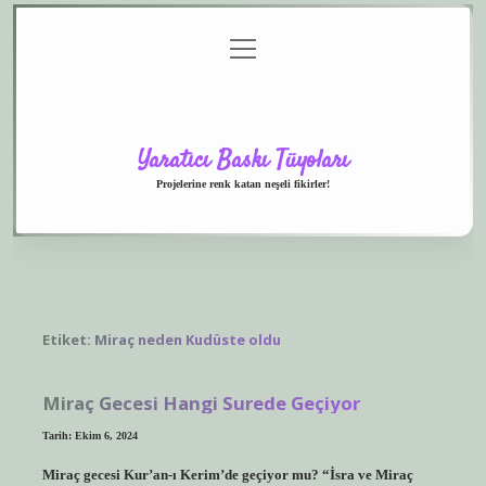
menüyü
Anasayfa
Gizlilik
Yasal
Hakkımızda
aç
Politikası
Uyarı
Yaratıcı Baskı Tüyoları
Projelerine renk katan neşeli fikirler!
Etiket:
Miraç neden Kudüste oldu
Miraç Gecesi Hangi Surede Geçiyor
Tarih: Ekim 6, 2024
Miraç gecesi Kur’an-ı Kerim’de geçiyor mu? “İsra ve Miraç