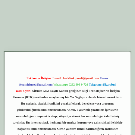
er.xyz
elexbet giriş
Reklam ve İletişim:
E-mail:
backlinkpaneli@gmail.com
Teams:
forumhizmeti@gmail.com
Whatsapp: 0262 606 0 726
Telegram: @karabul
Yasal Uyarı:
Sitemiz, 5651 Sayılı Kanun gereğince Bilgi Teknolojileri ve İletişim
Kurumu (BTK) tarafından onaylanmış bir Yer Sağlayıcı olarak hizmet vermektedir.
Bu nedenle, sitedeki içerikleri proaktif olarak denetleme veya araştırma
yükümlülüğümüz bulunmamaktadır. Ancak, üyelerimiz yazdıkları içeriklerin
sorumluluğunu taşımakta olup, siteye üye olarak bu sorumluluğu kabul etmiş
sayılırlar. Bu internet sitesi, herhangi bir marka, kurum veya şahıs şirketi ile hiçbir
bağlantısı bulunmamaktadır. Sitede yalnızca kendi hazırladığımız makaleler