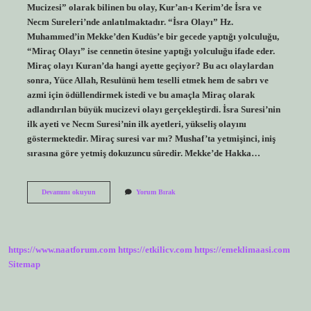
Mucizesi” olarak bilinen bu olay, Kur’an-ı Kerim’de İsra ve
Necm Sureleri’nde anlatılmaktadır. “İsra Olayı” Hz.
Muhammed’in Mekke’den Kudüs’e bir gecede yaptığı yolculuğu,
“Miraç Olayı” ise cennetin ötesine yaptığı yolculuğu ifade eder.
Miraç olayı Kuran’da hangi ayette geçiyor? Bu acı olaylardan
sonra, Yüce Allah, Resulünü hem teselli etmek hem de sabrı ve
azmi için ödüllendirmek istedi ve bu amaçla Miraç olarak
adlandırılan büyük mucizevi olayı gerçekleştirdi. İsra Suresi’nin
ilk ayeti ve Necm Suresi’nin ilk ayetleri, yükseliş olayını
göstermektedir. Miraç suresi var mı? Mushaf’ta yetmişinci, iniş
sırasına göre yetmiş dokuzuncu sûredir. Mekke’de Hakka…
Miraç
Devamını okuyun
Yorum Bırak
Gecesi
Hangi
Surede
Geçiyor
https://www.naatforum.com
https://etkilicv.com
https://emeklimaasi.com
Sitemap