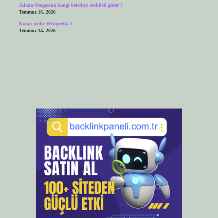
Adana Otogarına hangi belediye otobüsü gider ?
Temmuz 16, 2026
Kotan nedir Wikipedia ?
Temmuz 14, 2026