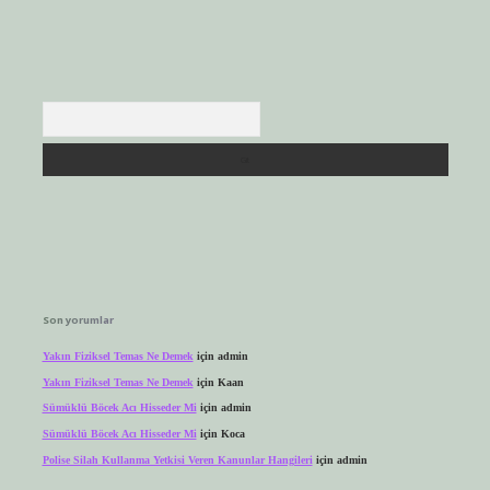
Arama
Son yorumlar
Yakın Fiziksel Temas Ne Demek
için
admin
Yakın Fiziksel Temas Ne Demek
için
Kaan
Sümüklü Böcek Acı Hisseder Mi
için
admin
Sümüklü Böcek Acı Hisseder Mi
için
Koca
Polise Silah Kullanma Yetkisi Veren Kanunlar Hangileri
için
admin