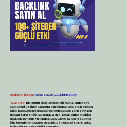
Reklam ve İletişim:
Skype: live:.cid.575569c608265c69
Yasal Uyarı:
Bu internet sitesi, herhangi bir marka, kurum veya
şahıs şirketi ile hiçbir bağlantısı bulunmamaktadır. Sitede yalnızca
kendi hazırladığımız makaleler paylaşılmaktadır. Burada yer alan
içerikler haber niteliği taşımamakta olup, gerçek kurum ve kişiler
hakkında paylaşım yapılmamaktadır. Gerçek kurum ve kişiler ile
isim benzerlikleri tamamen tesadüfidir. Sitemizdeki bilgiler taslak
halindedir ve tavsiye niteliği taşımazlar.