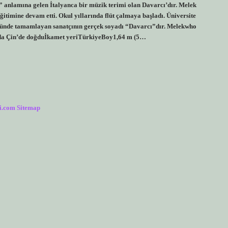
k” anlamına gelen İtalyanca bir müzik terimi olan Davarcı’dır. Melek
timine devam etti. Okul yıllarında flüt çalmaya başladı. Üniversite
münde tamamlayan sanatçının gerçek soyadı “Davarcı”dır. Melekwho
9’da Çin’de doğduİkamet yeriTürkiyeBoy1,64 m (5…
i.com
Sitemap