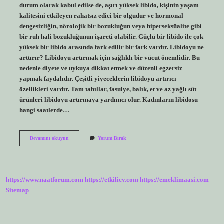
durum olarak kabul edilse de, aşırı yüksek libido, kişinin yaşam
kalitesini etkileyen rahatsız edici bir olgudur ve hormonal
dengesizliğin, nörolojik bir bozukluğun veya hiperseksüalite gibi
bir ruh hali bozukluğunun işareti olabilir. Güçlü bir libido ile çok
yüksek bir libido arasında fark edilir bir fark vardır. Libidoyu ne
arttırır? Libidoyu artırmak için sağlıklı bir vücut önemlidir. Bu
nedenle diyete ve uykuya dikkat etmek ve düzenli egzersiz
yapmak faydalıdır. Çeşitli yiyeceklerin libidoyu artırıcı
özellikleri vardır. Tam tahıllar, fasulye, balık, et ve az yağlı süt
ürünleri libidoyu artırmaya yardımcı olur. Kadınların libidosu
hangi saatlerde…
Libidonun
Devamını okuyun
Yorum Bırak
Yüksek
Olduğu
Nasıl
Anlaşılır
https://www.naatforum.com
https://etkilicv.com
https://emeklimaasi.com
Sitemap