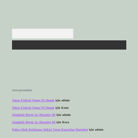
Arama
Son yorumlar
Yakın Fiziksel Temas Ne Demek
için
admin
Yakın Fiziksel Temas Ne Demek
için
Kaan
Sümüklü Böcek Acı Hisseder Mi
için
admin
Sümüklü Böcek Acı Hisseder Mi
için
Koca
Polise Silah Kullanma Yetkisi Veren Kanunlar Hangileri
için
admin