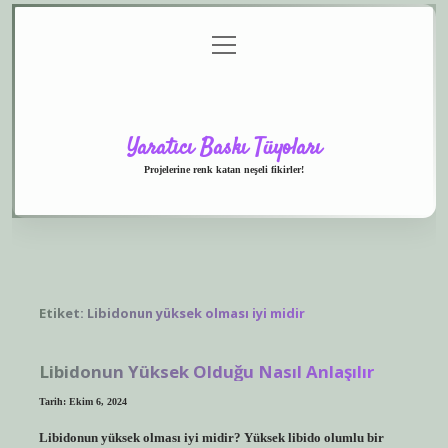
menüyü
Anasayfa
Gizlilik
Yasal
Hakkımızda
aç
Politikası
Uyarı
Yaratıcı Baskı Tüyoları
Projelerine renk katan neşeli fikirler!
Etiket:
Libidonun yüksek olması iyi midir
Libidonun Yüksek Olduğu Nasıl Anlaşılır
Tarih: Ekim 6, 2024
Libidonun yüksek olması iyi midir? Yüksek libido olumlu bir