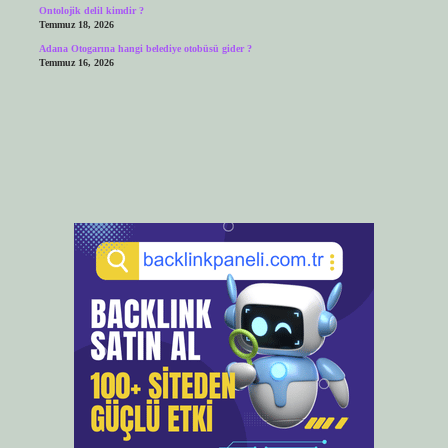
Ontolojik delil kimdir ?
Temmuz 18, 2026
Adana Otogarına hangi belediye otobüsü gider ?
Temmuz 16, 2026