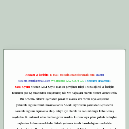
er.xyz
elexbet giriş
Reklam ve İletişim:
E-mail:
backlinkpaneli@gmail.com
Teams:
forumhizmeti@gmail.com
Whatsapp: 0262 606 0 726
Telegram: @karabul
Yasal Uyarı:
Sitemiz, 5651 Sayılı Kanun gereğince Bilgi Teknolojileri ve İletişim
Kurumu (BTK) tarafından onaylanmış bir Yer Sağlayıcı olarak hizmet vermektedir.
Bu nedenle, sitedeki içerikleri proaktif olarak denetleme veya araştırma
yükümlülüğümüz bulunmamaktadır. Ancak, üyelerimiz yazdıkları içeriklerin
sorumluluğunu taşımakta olup, siteye üye olarak bu sorumluluğu kabul etmiş
sayılırlar. Bu internet sitesi, herhangi bir marka, kurum veya şahıs şirketi ile hiçbir
bağlantısı bulunmamaktadır. Sitede yalnızca kendi hazırladığımız makaleler