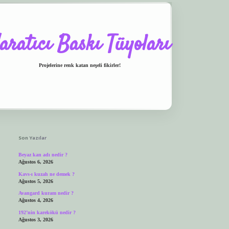
aratıcı Baskı Tüyoları
Projelerine renk katan neşeli fikirler!
Sidebar
ilbet.casino
ilbet giriş yapamıyorum
ilbet yeni giriş
betexper.xyz
elexbet giriş
Son Yazılar
Beyaz kan adı nedir ?
Ağustos 6, 2026
Kavs-ı kuzah ne demek ?
Ağustos 5, 2026
Avangard kuram nedir ?
Ağustos 4, 2026
192’nin karekökü nedir ?
Ağustos 3, 2026