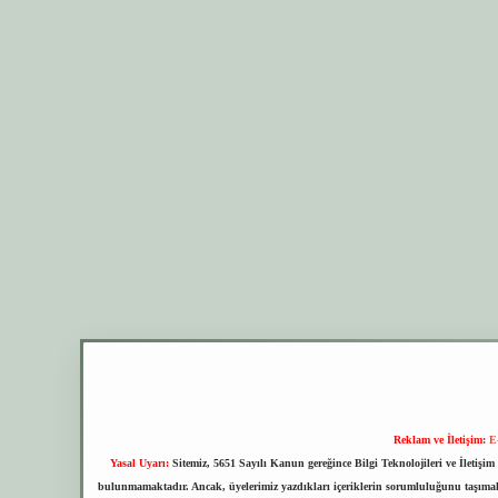
Reklam ve İletişim:
E
Yasal Uyarı:
Sitemiz, 5651 Sayılı Kanun gereğince Bilgi Teknolojileri ve İletiş
bulunmamaktadır. Ancak, üyelerimiz yazdıkları içeriklerin sorumluluğunu taşımakta