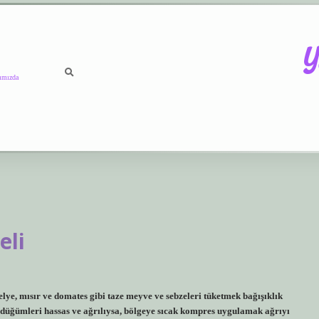
Y
ımızda
https://betci.co/
vdcasino
eli
elye, mısır ve domates gibi taze meyve ve sebzeleri tüketmek bağışıklık
lenf düğümleri hassas ve ağrılıysa, bölgeye sıcak kompres uygulamak ağrıyı