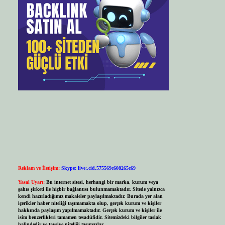
Reklam ve İletişim:
Skype: live:.cid.575569c608265c69
Yasal Uyarı:
Bu internet sitesi, herhangi bir marka, kurum veya
şahıs şirketi ile hiçbir bağlantısı bulunmamaktadır. Sitede yalnızca
kendi hazırladığımız makaleler paylaşılmaktadır. Burada yer alan
içerikler haber niteliği taşımamakta olup, gerçek kurum ve kişiler
hakkında paylaşım yapılmamaktadır. Gerçek kurum ve kişiler ile
isim benzerlikleri tamamen tesadüfidir. Sitemizdeki bilgiler taslak
halindedir ve tavsiye niteliği taşımazlar.