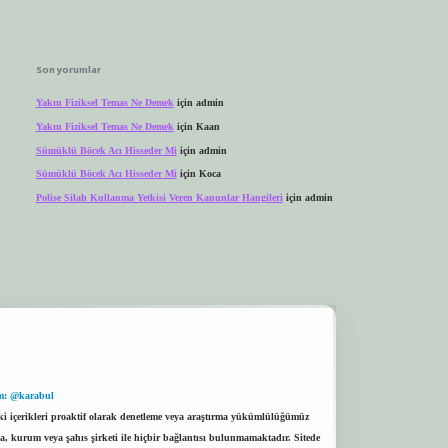
Son yorumlar
Yakın Fiziksel Temas Ne Demek
için
admin
Yakın Fiziksel Temas Ne Demek
için
Kaan
Sümüklü Böcek Acı Hisseder Mi
için
admin
Sümüklü Böcek Acı Hisseder Mi
için
Koca
Polise Silah Kullanma Yetkisi Veren Kanunlar Hangileri
için
admin
m: @karabul
eki içerikleri proaktif olarak denetleme veya araştırma yükümlülüğümüz
a, kurum veya şahıs şirketi ile hiçbir bağlantısı bulunmamaktadır. Sitede