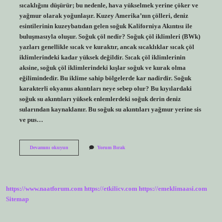
sıcaklığını düşürür; bu nedenle, hava yükselmek yerine çöker ve
yağmur olarak yoğunlaşır. Kuzey Amerika’nın çölleri, deniz
esintilerinin kuzeybatıdan gelen soğuk Kaliforniya Akıntısı ile
buluşmasıyla oluşur. Soğuk çöl nedir? Soğuk çöl iklimleri (BWk)
yazları genellikle sıcak ve kuraktır, ancak sıcaklıklar sıcak çöl
iklimlerindeki kadar yüksek değildir. Sıcak çöl iklimlerinin
aksine, soğuk çöl iklimlerindeki kışlar soğuk ve kurak olma
eğilimindedir. Bu iklime sahip bölgelerde kar nadirdir. Soğuk
karakterli okyanus akıntıları neye sebep olur? Bu kıyılardaki
soğuk su akıntıları yüksek enlemlerdeki soğuk derin deniz
sularından kaynaklanır. Bu soğuk su akıntıları yağmur yerine sis
ve pus…
Soğuk
Devamını okuyun
Yorum Bırak
Su
Akıntıları
Neden
Çöl
Oluşturur
https://www.naatforum.com
https://etkilicv.com
https://emeklimaasi.com
Sitemap