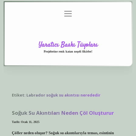
menüyü
Anasayfa
Gizlilik
Yasal
Hakkımızda
aç
Politikası
Uyarı
Yaratıcı Baskı Tüyoları
Projelerine renk katan neşeli fikirler!
Etiket:
Labrador soğuk su akıntısı nerededir
Soğuk Su Akıntıları Neden Çöl Oluşturur
Tarih: Ocak 11, 2025
Çöller neden oluşur? Soğuk su akıntılarıyla temas, esintinin