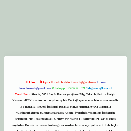
er.xyz
elexbet giriş
Reklam ve İletişim:
E-mail:
backlinkpaneli@gmail.com
Teams:
forumhizmeti@gmail.com
Whatsapp: 0262 606 0 726
Telegram: @karabul
Yasal Uyarı:
Sitemiz, 5651 Sayılı Kanun gereğince Bilgi Teknolojileri ve İletişim
Kurumu (BTK) tarafından onaylanmış bir Yer Sağlayıcı olarak hizmet vermektedir.
Bu nedenle, sitedeki içerikleri proaktif olarak denetleme veya araştırma
yükümlülüğümüz bulunmamaktadır. Ancak, üyelerimiz yazdıkları içeriklerin
sorumluluğunu taşımakta olup, siteye üye olarak bu sorumluluğu kabul etmiş
sayılırlar. Bu internet sitesi, herhangi bir marka, kurum veya şahıs şirketi ile hiçbir