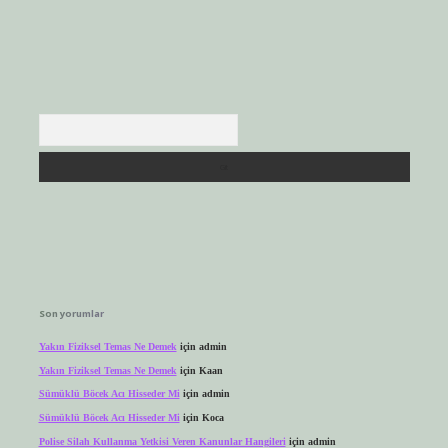
Arama
Son yorumlar
Yakın Fiziksel Temas Ne Demek
için
admin
Yakın Fiziksel Temas Ne Demek
için
Kaan
Sümüklü Böcek Acı Hisseder Mi
için
admin
Sümüklü Böcek Acı Hisseder Mi
için
Koca
Polise Silah Kullanma Yetkisi Veren Kanunlar Hangileri
için
admin