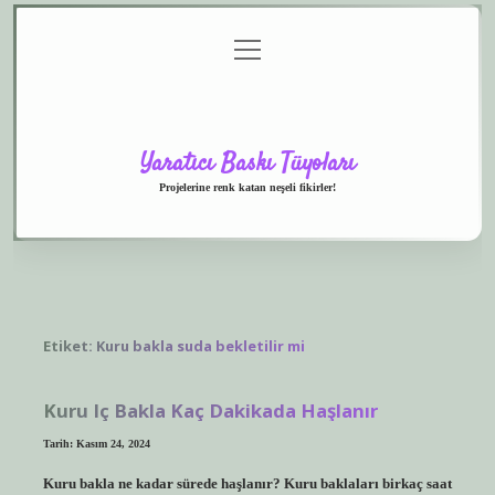
menüyü
Anasayfa
Gizlilik
Yasal
Hakkımızda
aç
Politikası
Uyarı
Yaratıcı Baskı Tüyoları
Projelerine renk katan neşeli fikirler!
Etiket:
Kuru bakla suda bekletilir mi
Kuru Iç Bakla Kaç Dakikada Haşlanır
Tarih: Kasım 24, 2024
Kuru bakla ne kadar sürede haşlanır? Kuru baklaları birkaç saat