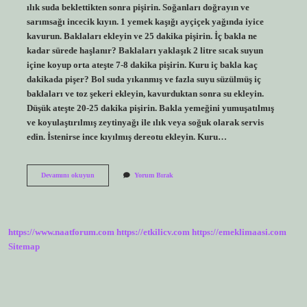
ılık suda beklettikten sonra pişirin. Soğanları doğrayın ve
sarımsağı incecik kıyın. 1 yemek kaşığı ayçiçek yağında iyice
kavurun. Baklaları ekleyin ve 25 dakika pişirin. İç bakla ne
kadar sürede haşlanır? Baklaları yaklaşık 2 litre sıcak suyun
içine koyup orta ateşte 7-8 dakika pişirin. Kuru iç bakla kaç
dakikada pişer? Bol suda yıkanmış ve fazla suyu süzülmüş iç
baklaları ve toz şekeri ekleyin, kavurduktan sonra su ekleyin.
Düşük ateşte 20-25 dakika pişirin. Bakla yemeğini yumuşatılmış
ve koyulaştırılmış zeytinyağı ile ılık veya soğuk olarak servis
edin. İstenirse ince kıyılmış dereotu ekleyin. Kuru…
Kuru
Devamını okuyun
Yorum Bırak
Iç
Bakla
Kaç
Dakikada
Haşlanır
https://www.naatforum.com
https://etkilicv.com
https://emeklimaasi.com
Sitemap