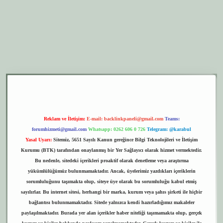
 giriş
betexper.xyz
elexbet giriş
Reklam ve İletişim:
E-mail:
backlinkpaneli@gmail.com
Teams:
forumhizmeti@gmail.com
Whatsapp: 0262 606 0 726
Telegram: @karabul
Yasal Uyarı:
Sitemiz, 5651 Sayılı Kanun gereğince Bilgi Teknolojileri ve İletişim
Kurumu (BTK) tarafından onaylanmış bir Yer Sağlayıcı olarak hizmet vermektedir.
Bu nedenle, sitedeki içerikleri proaktif olarak denetleme veya araştırma
yükümlülüğümüz bulunmamaktadır. Ancak, üyelerimiz yazdıkları içeriklerin
sorumluluğunu taşımakta olup, siteye üye olarak bu sorumluluğu kabul etmiş
sayılırlar. Bu internet sitesi, herhangi bir marka, kurum veya şahıs şirketi ile hiçbir
bağlantısı bulunmamaktadır. Sitede yalnızca kendi hazırladığımız makaleler
paylaşılmaktadır. Burada yer alan içerikler haber niteliği taşımamakta olup, gerçek