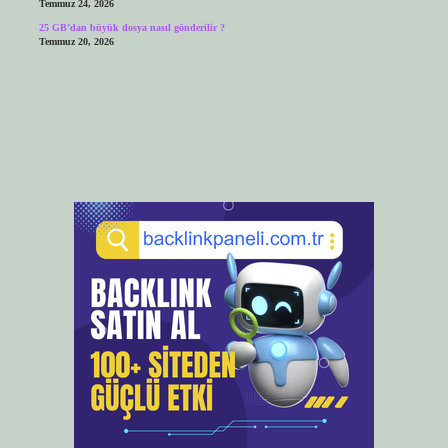
Temmuz 24, 2026
25 GB’dan büyük dosya nasıl gönderilir ?
Temmuz 20, 2026