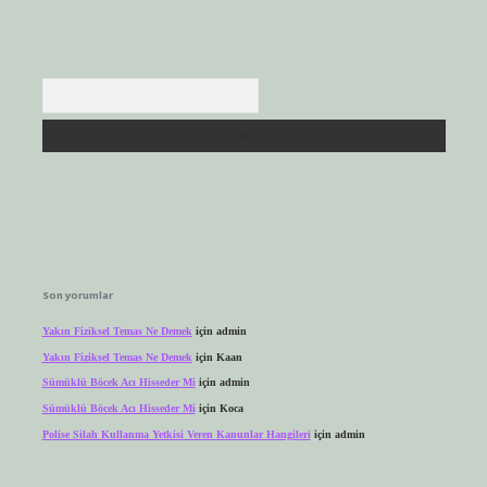
Arama
Son yorumlar
Yakın Fiziksel Temas Ne Demek
için
admin
Yakın Fiziksel Temas Ne Demek
için
Kaan
Sümüklü Böcek Acı Hisseder Mi
için
admin
Sümüklü Böcek Acı Hisseder Mi
için
Koca
Polise Silah Kullanma Yetkisi Veren Kanunlar Hangileri
için
admin