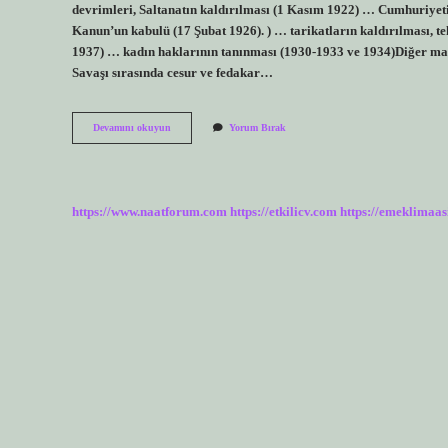
devrimleri, Saltanatın kaldırılması (1 Kasım 1922) … Cumhuriyet
Kanun’un kabulü (17 Şubat 1926). ) … tarikatların kaldırılması, t
1937) … kadın haklarının tanınması (1930-1933 ve 1934)Diğer ma
Savaşı sırasında cesur ve fedakar…
Hatun
Devamını okuyun
Yorum Bırak
Ülkemiz
Için
Ne
Yapmıştır
https://www.naatforum.com
https://etkilicv.com
https://emeklimaas