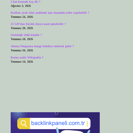
2 km kosmak kaç dk ?
Ağustos 3, 2026
Karbon ayak izini azaltmak için ulaşımda neler yapılabilir ?
Temmuz 24, 2026
25 GB’dan büyük dosya nasıl gönderilir ?
Temmuz 20, 2026
Ontolojik delil kimdir ?
Temmuz 18, 2026
Adana Otogarına hangi belediye otobüsü gider ?
Temmuz 16, 2026
Kotan nedir Wikipedia ?
Temmuz 14, 2026