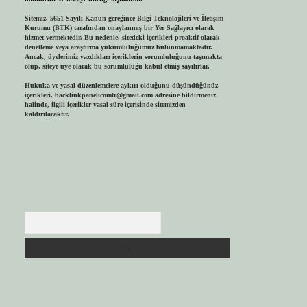
Sitemiz, 5651 Sayılı Kanun gereğince Bilgi Teknolojileri ve İletişim
Kurumu (BTK) tarafından onaylanmış bir Yer Sağlayıcı olarak
hizmet vermektedir. Bu nedenle, sitedeki içerikleri proaktif olarak
denetleme veya araştırma yükümlülüğümüz bulunmamaktadır.
Ancak, üyelerimiz yazdıkları içeriklerin sorumluluğunu taşımakta
olup, siteye üye olarak bu sorumluluğu kabul etmiş sayılırlar.
Hukuka ve yasal düzenlemelere aykırı olduğunu düşündüğünüz
içerikleri,
backlinkpanelicomtr@gmail.com
adresine bildirmeniz
halinde, ilgili içerikler yasal süre içerisinde sitemizden
kaldırılacaktır.
Arama