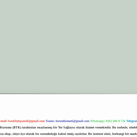
-mail:
backlinkpaneli@gmail.com
Teams:
forumhizmeti@gmail.com
Whatsapp: 0262 606 0 726
Telegra
im Kurumu (BTK) tarafından onaylanmış bir Yer Sağlayıcı olarak hizmet vermektedir. Bu nedenle, sited
 olup, siteye üye olarak bu sorumluluğu kabul etmiş sayılırlar. Bu internet sitesi, herhangi bir mark